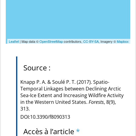
Leaflet
| Map data ©
OpenStreetMap
contributors,
CC-BY-SA
, Imagery ©
Mapbox
Source :
Knapp P. A. & Soulé P. T. (2017). Spatio-
Temporal Linkages between Declining Arctic
Sea-Ice Extent and Increasing Wildfire Activity
in the Western United States.
Forests
, 8(9),
313.
DOI:10.3390/f8090313
Accès à l’article
*