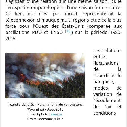
s’agissait d’une relation sur une même saison. Ici, le
lien spatio-temporel opère d’une saison à une autre.
Ce lien, qui n’est pas direct, représenterait la
téléconnexion climatique multi-régions étudiée la plus
forte pour l’Ouest des États-Unis (comparée aux
[10]
oscillations PDO et ENSO
) sur la période 1980-
2015.
Les relations
entre
fluctuations
de la
superficie de
banquise,
modes de
variation de
l’écoulement
Incendie de forêt – Parc national du Yellowstone
de l’air et
(Wyoming) – Août 2013
conditions
Crédit photo :
skeeze
Droits : domaine public