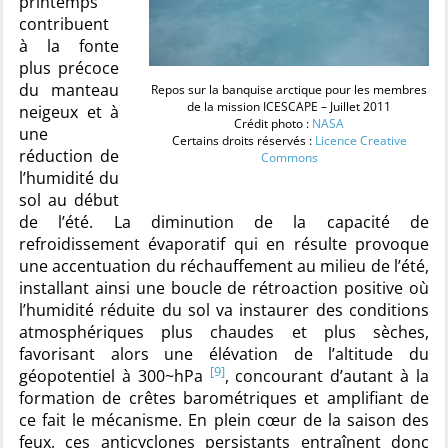
printemps
contribuent
à la fonte
plus précoce
du manteau
Repos sur la banquise arctique pour les membres
de la mission ICESCAPE – Juillet 2011
neigeux et à
Crédit photo :
NASA
une
Certains droits réservés :
Licence Creative
réduction de
Commons
l’humidité du
sol au début
de l’été. La diminution de la capacité de
refroidissement évaporatif qui en résulte provoque
une accentuation du réchauffement au milieu de l’été,
installant ainsi une boucle de rétroaction positive où
l’humidité réduite du sol va instaurer des conditions
atmosphériques plus chaudes et plus sèches,
favorisant alors une élévation de l’altitude du
[9]
géopotentiel à 300~hPa
, concourant d’autant à la
formation de crêtes barométriques et amplifiant de
ce fait le mécanisme. En plein cœur de la saison des
feux, ces anticyclones persistants entraînent donc