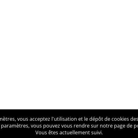
tres, vous acceptez l'utilisation et le dépôt de cookies des
us ?
Mentions légales
Accessibilité
Politique de confid
 paramètres, vous pouvez vous rendre sur notre page de poli
Vous êtes actuellement suivi.