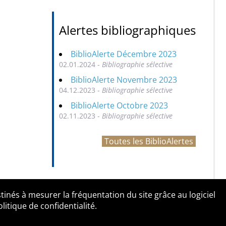
Alertes bibliographiques
BiblioAlerte Décembre 2023
02.01.2024 -
Bibliographie sélective
BiblioAlerte Novembre 2023
04.12.2023 -
Bibliographie sélective
BiblioAlerte Octobre 2023
02.11.2023 -
Bibliographie sélective
Toutes les BiblioAlertes
tinés à mesurer la fréquentation du site grâce au logiciel
entialité
Contact
tique de confidentialité.