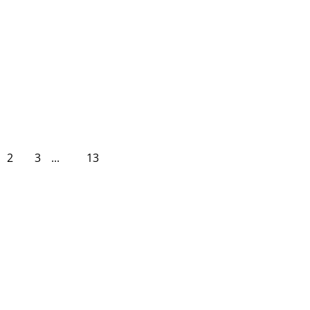
2
3
...
13