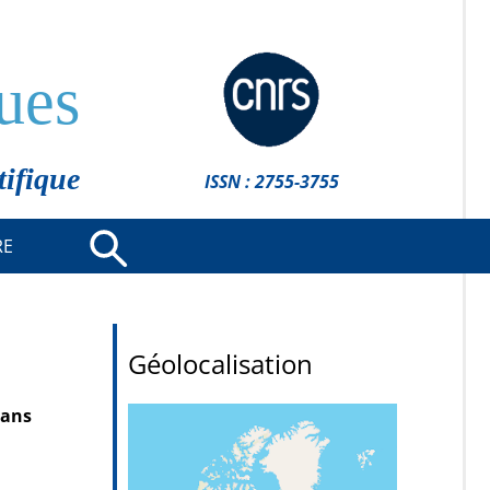
ues
tifique
ISSN : 2755-3755
RE
Géolocalisation
dans