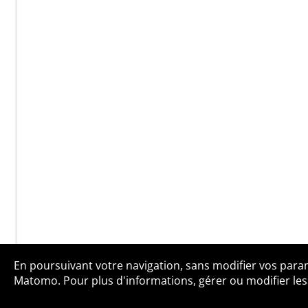
En poursuivant votre navigation, sans modifier vos paramè
Qui sommes-no
Matomo. Pour plus d'informations, gérer ou modifier les