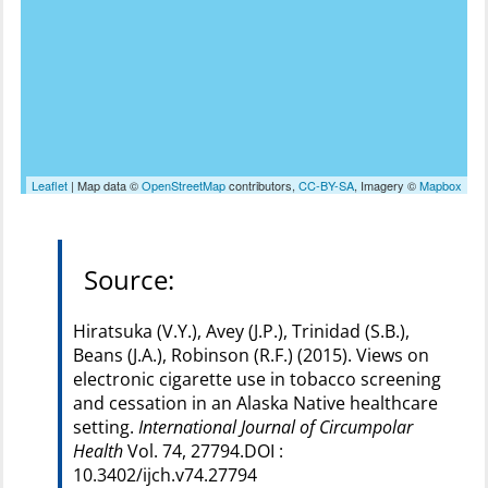
Leaflet
| Map data ©
OpenStreetMap
contributors,
CC-BY-SA
, Imagery ©
Mapbox
Source:
Hiratsuka (V.Y.), Avey (J.P.), Trinidad (S.B.),
Beans (J.A.), Robinson (R.F.) (2015). Views on
electronic cigarette use in tobacco screening
and cessation in an Alaska Native healthcare
setting.
International Journal of Circumpolar
Health
Vol. 74, 27794.DOI :
10.3402/ijch.v74.27794