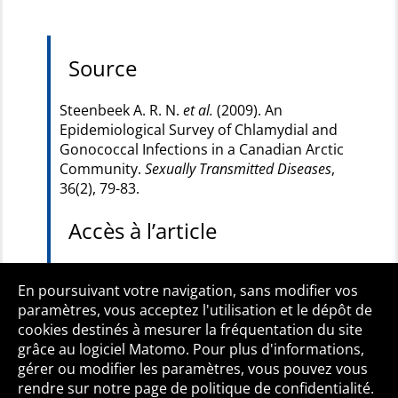
Source
Steenbeek A. R. N.
et al.
(2009). An
Epidemiological Survey of Chlamydial and
Gonococcal Infections in a Canadian Arctic
Community.
Sexually Transmitted Diseases
,
36(2), 79-83.
Accès à l’article
– Accès libre :
Sexually Transmitted Diseases
En poursuivant votre navigation, sans modifier vos
paramètres, vous acceptez l'utilisation et le dépôt de
cookies destinés à mesurer la fréquentation du site
grâce au logiciel Matomo. Pour plus d'informations,
Qui sommes-nous ?
Mentions légales
Accessibilité
gérer ou modifier les paramètres, vous pouvez vous
Politique de confidentialité
Contact
rendre sur notre page de politique de confidentialité.