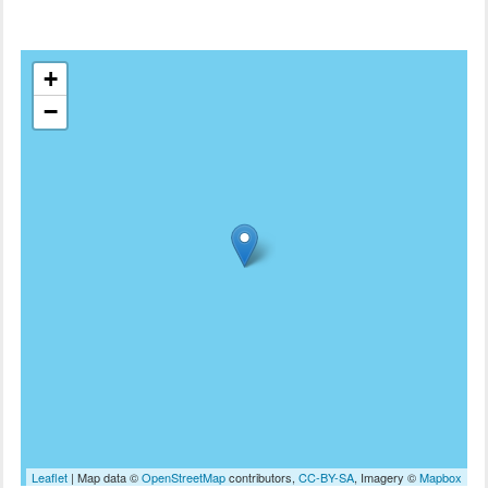
+
−
Leaflet
| Map data ©
OpenStreetMap
contributors,
CC-BY-SA
, Imagery ©
Mapbox