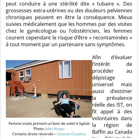
peut conduire à une stérilité dite « tubaire ». Des
grossesses extra-utérines ou des douleurs pelviennes
chroniques peuvent en être la conséquence. Mieux
suivies médicalement que les hommes par des visites
chez le gynécologue ou l’obstétricien, les femmes
courent cependant le risque d’être « recontaminées »
à tout moment par un partenaire sans symptômes.
Afin d’évaluer
l’intérêt de
procéder au
dépistage
universel mais
aussi d’estimer
la prévalence
réelle des IST, on
fit appel à des
volontaires dans
Femme inuite prenant un bain de soleil à Iqaluit
la région de
Photo:
John Hasyn
Baffin au Canada
Certains droits réservés –
Licence Creative