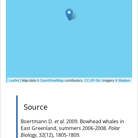
Leaflet
| Map data ©
OpenStreetMap
contributors,
CC-BY-SA
, Imagery ©
Mapbox
Source
Boertmann D.
et al.
2009. Bowhead whales in
East Greenland, summers 2006-2008.
Polar
Biology
, 32(12), 1805-1809.