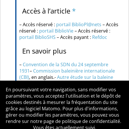
Accès à l’article
*
– Accès réservé :
portail BiblioPl@nets
– Accès
réservé :
portail BiblioVie
– Accès réservé :
portail BiblioSHS
– Accès payant :
Refdoc
En savoir plus
–
Convention de la SDN du 24 septembre
1931
–
Commission baleinière internationale
(CBI)
, en anglais.-
Autre étude sur la baleine
franche du Groenland
En poursuivant votre navigation, sans modifier vos
paramètres, vous acceptez l'utilisation et le dépôt de
cookies destinés à mesurer la fréquentation du site
grâce au logiciel Matomo. Pour plus d'informations,
Qui sommes-nous ?
Mentions légales
Accessibilité
gérer ou modifier les paramètres, vous pouvez vous
Politique de confidentialité
Contact
rendre sur notre page de politique de confidentialité.
Vous êtes actuellement suivi.