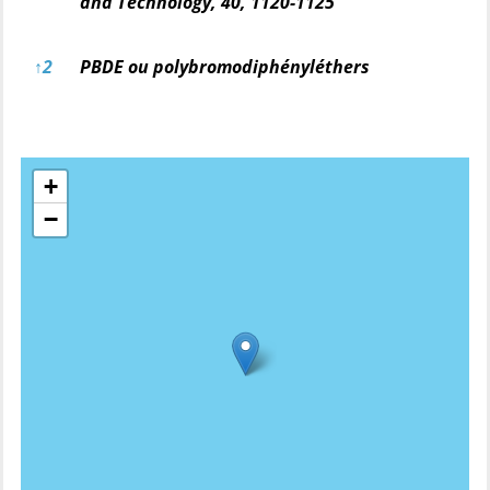
and Technology
, 40, 1120-1125
↑
2
PBDE ou polybromodiphényléthers
+
−