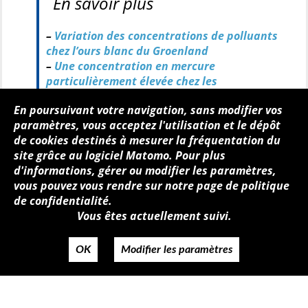
En savoir plus
–
Variation des concentrations de polluants
chez l’ours blanc du Groenland
–
Une concentration en mercure
particulièrement élevée chez les
groenlandais
.
En poursuivant votre navigation, sans modifier vos
paramètres, vous acceptez l'utilisation et le dépôt
de cookies destinés à mesurer la fréquentation du
site grâce au logiciel Matomo. Pour plus
Qui sommes-nous ?
Mentions légales
d'informations, gérer ou modifier les paramètres,
Accessibilité
Politique de confidentialité
vous pouvez vous rendre sur notre page de politique
Contact
de confidentialité.
Vous êtes actuellement suivi.
OK
Modifier les paramètres