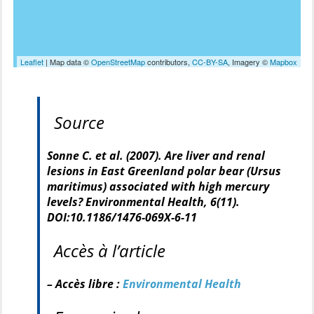
Leaflet
| Map data ©
OpenStreetMap
contributors,
CC-BY-SA
, Imagery ©
Mapbox
Source
Sonne C.
et al.
(2007). Are liver and renal
lesions in East Greenland polar bear (
Ursus
maritimus
) associated with high mercury
levels?
Environmental Health
, 6(11).
DOI:10.1186/1476-069X-6-11
Accès à l’article
– Accès libre :
Environmental Health