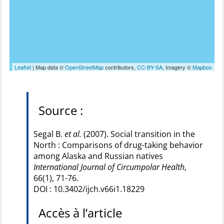
Leaflet
| Map data ©
OpenStreetMap
contributors,
CC-BY-SA
, Imagery ©
Mapbox
Source :
Segal B.
et al.
(2007). Social transition in the
North : Comparisons of drug-taking behavior
among Alaska and Russian natives
International Journal of Circumpolar Health
,
66(1), 71-76.
DOI : 10.3402/ijch.v66i1.18229
Accès à l’article