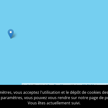
Leaflet
| Map data ©
OpenStreetMap
contributors,
CC-BY-SA
, Imagery 
tres, vous acceptez l'utilisation et le dépôt de cookies des
us ?
Mentions légales
Accessibilité
Politique de confid
 paramètres, vous pouvez vous rendre sur notre page de poli
Vous êtes actuellement suivi.