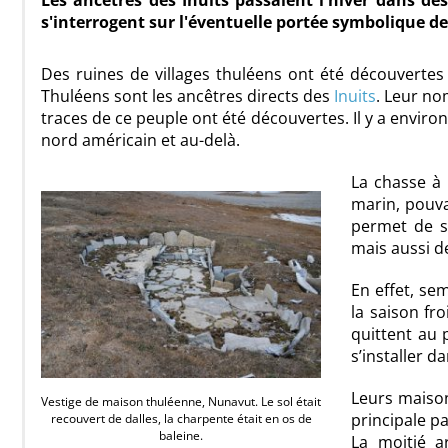
Les ancêtres des Inuits passaient l'hiver dans de
s'interrogent sur l'éventuelle portée symbolique de 
Des ruines de villages thuléens ont été découverte
Thuléens sont les ancêtres directs des
Inuits
. Leur no
traces de ce peuple ont été découvertes. Il y a environ 
nord américain et au-delà.
La chasse à 
marin, pouva
permet de se
mais aussi de
En effet, se
la saison fro
quittent au 
s’installer d
Leurs maison
Vestige de maison thuléenne, Nunavut. Le sol était
principale p
recouvert de dalles, la charpente était en os de
baleine.
La moitié a