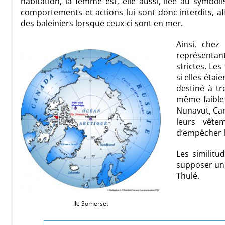
habitation, la femme est, elle aussi, liée au symbol
comportements et actions lui sont donc interdits, af
des baleiniers lorsque ceux-ci sont en mer.
Ainsi, che
représentant
strictes. Le
si elles éta
destiné à tro
même faible 
Nunavut, Can
leurs vête
d’empêcher l
Les similitu
supposer une
Thulé.
Ile Somerset