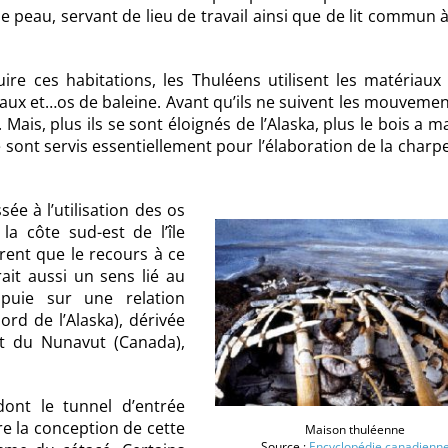
e peau, servant de lieu de travail ainsi que de lit commun 
ire ces habitations, les Thuléens utilisent les matériaux
peaux et…os de baleine. Avant qu’ils ne suivent les mouveme
. Mais, plus ils se sont éloignés de l’Alaska, plus le bois a 
se sont servis essentiellement pour l’élaboration de la charp
ée à l’utilisation des os
a côte sud-est de l’île
rent que le recours à ce
ait aussi un sens lié au
puie sur une relation
ord de l’Alaska), dérivée
it du Nunavut (Canada),
ont le tunnel d’entrée
re la conception de cette
Maison thuléenne
Source :
Encyclopédie canadienn