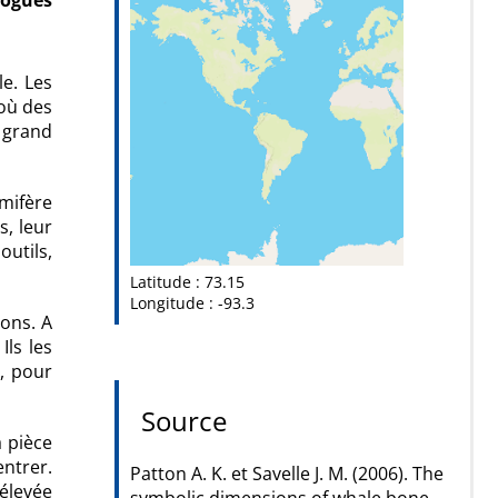
logues
le. Les
 où des
e grand
mmifère
s, leur
outils,
Latitude : 73.15
Longitude : -93.3
sons. A
Ils les
t, pour
Source
a pièce
entrer.
Patton A. K. et Savelle J. M. (2006). The
élevée
symbolic dimensions of whale bone