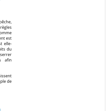
pêche,
règles
 comme
ent est
t elle-
uits du
sserrer
s afin
aissent
ple de