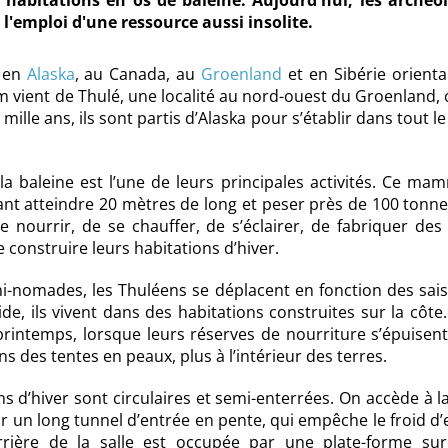
s habitations en os de baleine. Aujourd'hui, les archéo
l'emploi d'une ressource aussi insolite.
s en
Alaska
, au Canada, au
Groenland
et en Sibérie orienta
m vient de Thulé, une localité au nord-ouest du Groenland,
mille ans, ils sont partis d’Alaska pour s’établir dans tout l
la baleine est l’une de leurs principales activités. Ce ma
nt atteindre 20 mètres de long et peser près de 100 tonne
 nourrir, de se chauffer, de s’éclairer, de fabriquer des 
 construire leurs habitations d’hiver.
mi-nomades, les Thuléens se déplacent en fonction des sai
ide, ils vivent dans des habitations construites sur la côte. 
printemps, lorsque leurs réserves de nourriture s’épuisen
ans des tentes en peaux, plus à l’intérieur des terres.
s d’hiver sont circulaires et semi-enterrées. On accède à l
ar un long tunnel d’entrée en pente, qui empêche le froid d’
rrière de la salle est occupée par une plate-forme sur