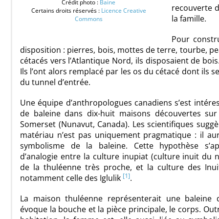
Crédit photo :
Baine
recouverte d
Certains droits réservés :
Licence Creative
la famille.
Commons
Pour constru
disposition : pierres, bois, mottes de terre, tourbe, 
cétacés vers l’Atlantique Nord, ils disposaient de bois
Ils l’ont alors remplacé par les os du cétacé dont ils 
du tunnel d’entrée.
Une équipe d’anthropologues canadiens s’est intéress
de baleine dans dix-huit maisons découvertes sur l
Somerset (Nunavut, Canada). Les scientifiques suggè
matériau n’est pas uniquement pragmatique : il aur
symbolisme de la baleine. Cette hypothèse s’ap
d’analogie entre la culture inupiat (culture inuit du n
de la thuléenne très proche, et la culture des Inu
[1]
notamment celle des Iglulik
.
La maison thuléenne représenterait une baleine d
évoque la bouche et la pièce principale, le corps. Out