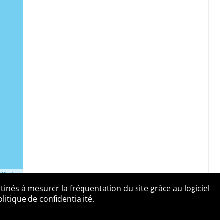
©
Mapbox
tinés à mesurer la fréquentation du site grâce au logiciel
entialité
Contact
tique de confidentialité.