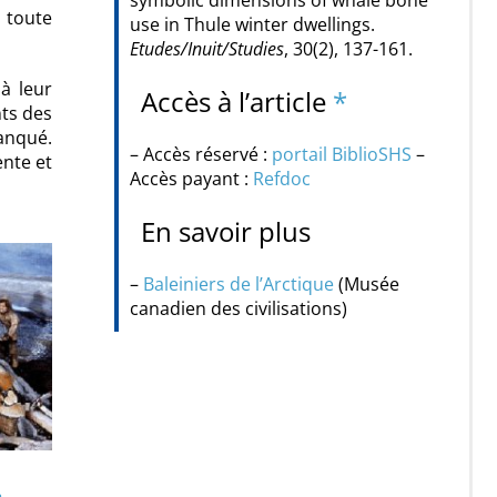
à toute
use in Thule winter dwellings.
Etudes/Inuit/Studies
, 30(2), 137-161.
 à leur
Accès à l’article
*
nts des
manqué.
– Accès réservé :
portail BiblioSHS
–
ente et
Accès payant :
Refdoc
En savoir plus
–
Baleiniers de l’Arctique
(Musée
canadien des civilisations)
e