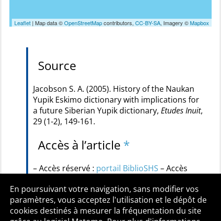
Leaflet
| Map data ©
OpenStreetMap
contributors,
CC-BY-SA
, Imagery ©
Mapbox
Source
Jacobson S. A. (2005). History of the Naukan
Yupik Eskimo dictionary with implications for
a future Siberian Yupik dictionary,
Etudes Inuit
,
29 (1-2), 149-161.
Accès à l’article
*
– Accès réservé :
portail BiblioSHS
– Accès
payant :
Refdoc
En poursuivant votre navigation, sans modifier vos
paramètres, vous acceptez l'utilisation et le dépôt de
cookies destinés à mesurer la fréquentation du site