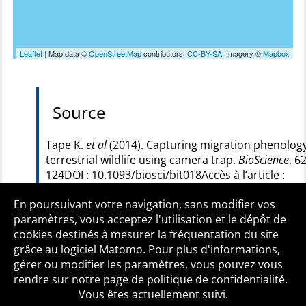
Leaflet
| Map data ©
OpenStreetMap
contributors,
CC-BY-SA
, Imagery ©
Mapbox
Source
Tape K.
et al
(2014). Capturing migration phenology
terrestrial wildlife using camera trap.
BioScience
, 6
124DOI : 10.1093/biosci/bit018Accès à l’article :
http://bioscience.oxfordjournals.org/content/64/2/
En poursuivant votre navigation, sans modifier vos
paramètres, vous acceptez l'utilisation et le dépôt de
cookies destinés à mesurer la fréquentation du site
grâce au logiciel Matomo. Pour plus d'informations,
Qui sommes-nous ?
Mentions légales
Accessibilité
gérer ou modifier les paramètres, vous pouvez vous
Politique de confidentialité
Contact
rendre sur notre page de politique de confidentialité.
Vous êtes actuellement suivi.