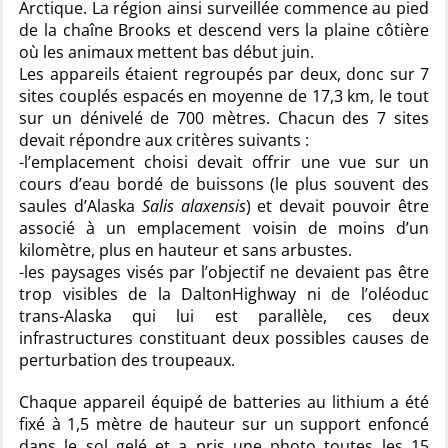
Arctique. La région ainsi surveillée commence au pied
de la chaîne Brooks et descend vers la plaine côtière
où les animaux mettent bas début juin.
Les appareils étaient regroupés par deux, donc sur 7
sites couplés espacés en moyenne de 17,3 km, le tout
sur un dénivelé de 700 mètres. Chacun des 7 sites
devait répondre aux critères suivants :
-l’emplacement choisi devait offrir une vue sur un
cours d’eau bordé de buissons (le plus souvent des
saules d’Alaska
Salis alaxensis
) et devait pouvoir être
associé à un emplacement voisin de moins d’un
kilomètre, plus en hauteur et sans arbustes.
-les paysages visés par l’objectif ne devaient pas être
trop visibles de la DaltonHighway ni de l’oléoduc
trans-Alaska qui lui est parallèle, ces deux
infrastructures constituant deux possibles causes de
perturbation des troupeaux.
Chaque appareil équipé de batteries au lithium a été
fixé à 1,5 mètre de hauteur sur un support enfoncé
dans le sol gelé et a pris une photo toutes les 15