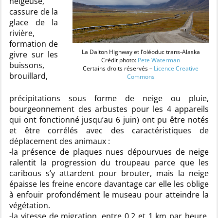
neigeuse,
cassure de la
glace de la
rivière,
formation de
La Dalton Highway et l’oléoduc trans-Alaska
givre sur les
Crédit photo:
Pete Waterman
buissons,
Certains droits réservés –
Licence Creative
brouillard,
Commons
précipitations sous forme de neige ou pluie,
bourgeonnement des arbustes pour les 4 appareils
qui ont fonctionné jusqu’au 6 juin) ont pu être notés
et être corrélés avec des caractéristiques de
déplacement des animaux :
-la présence de plaques nues dépourvues de neige
ralentit la progression du troupeau parce que les
caribous s’y attardent pour brouter, mais la neige
épaisse les freine encore davantage car elle les oblige
à enfouir profondément le museau pour atteindre la
végétation.
-la vitesse de migration, entre 0,2 et 1 km par heure,