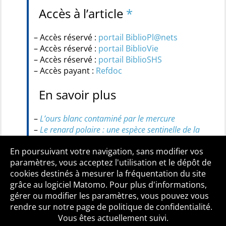
Accès à l’article
*
– Accès réservé :
portail BiblioPl@nets
– Accès réservé :
portail BiblioVie
– Accès réservé :
portail BiblioSHS
– Accès payant :
Refdoc
En savoir plus
–
L’ours blanc contaminé par le mercure
–
Le renard polaire : une espèce sentinelle de la
pollution de l’Arctique
En poursuivant votre navigation, sans modifier vos
paramètres, vous acceptez l'utilisation et le dépôt de
cookies destinés à mesurer la fréquentation du site
grâce au logiciel Matomo. Pour plus d'informations,
Qui sommes-nous ?
Mentions légales
Accessibilité
gérer ou modifier les paramètres, vous pouvez vous
Politique de confidentialité
Contact
rendre sur notre page de politique de confidentialité.
Vous êtes actuellement suivi.