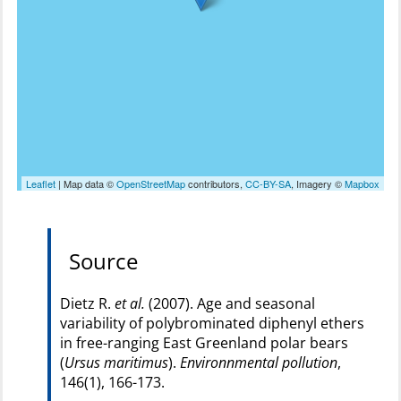
Leaflet
| Map data ©
OpenStreetMap
contributors,
CC-BY-SA
, Imagery ©
Mapbox
Source
Dietz R.
et al.
(2007). Age and seasonal
variability of polybrominated diphenyl ethers
in free-ranging East Greenland polar bears
(
Ursus maritimus
).
Environnmental pollution
,
146(1), 166-173.