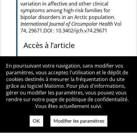
variation in affective and other clinical
symptoms among high-risk families for
bipolar disorders in an Arctic population.
International Journal of Circumpolar Health
Vol
74, 29671.DOI : 10.3402/ijch.v74.29671
Accès à l’article
Accès libre
En poursuivant votre navigation, sans modifier vos
paramètres, vous acceptez l'utilisation et le dépôt de
cookies destinés à mesurer la fréquentation du site
grâce au logiciel Matomo. Pour plus d'informations,
Qui sommes-nous ?
Mentions légales
Accessibilité
gérer ou modifier les paramètres, vous pouvez vous
Politique de confidentialité
Contact
rendre sur notre page de politique de confidentialité.
Vous êtes actuellement suivi.
OK
Modifier les paramètres