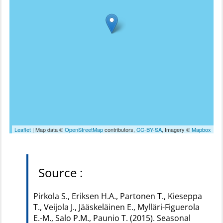
Leaflet
| Map data ©
OpenStreetMap
contributors,
CC-BY-SA
, Imagery ©
Mapbox
Source :
Pirkola S., Eriksen H.A., Partonen T., Kieseppa
T., Veijola J., Jääskeläinen E., Mylläri-Figuerola
E.-M., Salo P.M., Paunio T. (2015). Seasonal