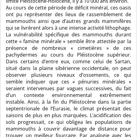
limite Pléistocène-Holocène, il y a 10 000 ans environ.
Au cours de cette période de déficit minéral, ces oasis
ont pu représenter des lieux de rassemblement de
mammouths ainsi que d’autres grands mammifères
qui se livrèrent alors à une intense activité lithophage.
La vulnérabilité spécifique des mammouths durant
cette « famine minérale » semble être attestée par la
présence de nombreux « cimetières » de ces
pachydermes au cours du Pléistocène supérieur.
Dans certains d’entre eux, comme celui de Sartan,
situé dans la plaine sibérienne occidentale, on peut
observer plusieurs niveaux d’ossements, ce qui
semble indiquer que ces « pénuries minérales »
seraient intervenues par vagues successives, du fait
d’un contexte environnemental extrêmement
instable. Ainsi, à la fin du Pléistocène dans la partie
septentrionale de l’Eurasie, le climat présentait des
saisons de plus en plus marquées. L’acidification des
sols progressait, ce qui obligea les populations de
mammouths à couvrir davantage de distance pour
trouver un meilleur fourrage. Par analogie avec les