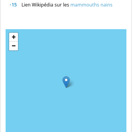
↑
15
Lien Wikipédia sur les
mammouths nains
+
−