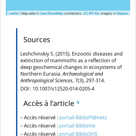
Leaflet
| Map data ©
OpenStreetMap
contributors,
CC-BY-SA
, Imagery ©
Mapbox
Sources
Leshchinskiy S. (2015). Enzootic diseases and
extinction of mammoths as a reflection of
deep geochemical changes in ecosystems of
Northern Eurasia.
Archaeological and
Anthropological Sciences
, 7(3), 297-314.
DOI : 10.1007/s12520-014-0205-4
Accès à l’article
*
– Accès réservé :
portail BiblioPl@nets
– Accès réservé :
portail BiblioVie
– Accès réservé :
portail BiblioSHS