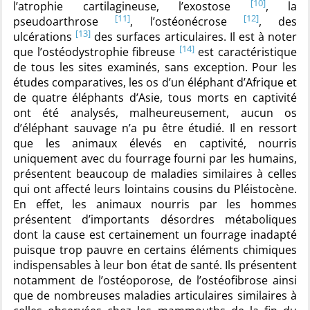
[10]
l’atrophie cartilagineuse, l’exostose
, la
[11]
[12]
pseudoarthrose
, l’ostéonécrose
, des
[13]
ulcérations
des surfaces articulaires. Il est à noter
[14]
que l’ostéodystrophie fibreuse
est caractéristique
de tous les sites examinés, sans exception. Pour les
études comparatives, les os d’un éléphant d’Afrique et
de quatre éléphants d’Asie, tous morts en captivité
ont été analysés, malheureusement, aucun os
d’éléphant sauvage n’a pu être étudié. Il en ressort
que les animaux élevés en captivité, nourris
uniquement avec du fourrage fourni par les humains,
présentent beaucoup de maladies similaires à celles
qui ont affecté leurs lointains cousins du Pléistocène.
En effet, les animaux nourris par les hommes
présentent d’importants désordres métaboliques
dont la cause est certainement un fourrage inadapté
puisque trop pauvre en certains éléments chimiques
indispensables à leur bon état de santé. Ils présentent
notamment de l’ostéoporose, de l’ostéofibrose ainsi
que de nombreuses maladies articulaires similaires à