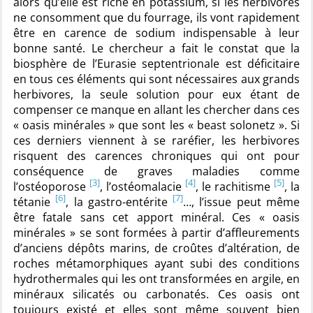
alors qu’elle est riche en potassium, si les herbivores
ne consomment que du fourrage, ils vont rapidement
être en carence de sodium indispensable à leur
bonne santé. Le chercheur a fait le constat que la
biosphère de l’Eurasie septentrionale est déficitaire
en tous ces éléments qui sont nécessaires aux grands
herbivores, la seule solution pour eux étant de
compenser ce manque en allant les chercher dans ces
« oasis minérales » que sont les « beast solonetz ». Si
ces derniers viennent à se raréfier, les herbivores
risquent des carences chroniques qui ont pour
conséquence de graves maladies comme
[3]
[4]
[5]
l’ostéoporose
, l’ostéomalacie
, le rachitisme
, la
[6]
[7]
tétanie
, la gastro-entérite
…, l’issue peut même
être fatale sans cet apport minéral. Ces « oasis
minérales » se sont formées à partir d’affleurements
d’anciens dépôts marins, de croûtes d’altération, de
roches métamorphiques ayant subi des conditions
hydrothermales qui les ont transformées en argile, en
minéraux silicatés ou carbonatés. Ces oasis ont
toujours existé et elles sont même souvent bien