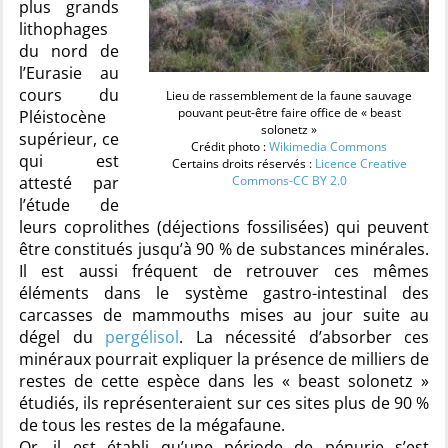
plus grands
lithophages
du nord de
l’Eurasie au
cours du
Lieu de rassemblement de la faune sauvage
pouvant peut-être faire office de « beast
Pléistocène
solonetz »
supérieur, ce
Crédit photo :
Wikimedia Commons
qui est
Certains droits réservés :
Licence Creative
attesté par
Commons-CC BY 2.0
l’étude de
leurs coprolithes (déjections fossilisées) qui peuvent
être constitués jusqu’à 90 % de substances minérales.
Il est aussi fréquent de retrouver ces mêmes
éléments dans le système gastro-intestinal des
carcasses de mammouths mises au jour suite au
dégel du
pergélisol
. La nécessité d’absorber ces
minéraux pourrait expliquer la présence de milliers de
restes de cette espèce dans les « beast solonetz »
étudiés, ils représenteraient sur ces sites plus de 90 %
de tous les restes de la mégafaune.
Or, il est établi qu’une période de pénurie s’est