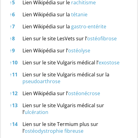
↑
5
Lien Wikipédia sur le
rachitisme
↑
6
Lien Wikipédia sur la
tétanie
↑
7
Lien Wikipédia sur la
gastro-entérite
↑
8
Lien sur le site LesVets sur l’
ostéofibrose
↑
9
Lien Wikipédia sur l’
ostéolyse
↑
10
Lien sur le site Vulgaris médical l’
exostose
↑
11
Lien sur le site Vulgaris médical sur la
pseudoarthrose
↑
12
Lien Wikipédia sur l’
ostéonécrose
↑
13
Lien sur le site Vulgaris médical sur
l’
ulcération
↑
14
Lien sur le site Termium plus sur
l’
ostéodystrophie fibreuse