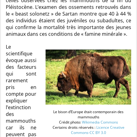
celles observées chez les mammouths de la fin du
Pléistocène. L’examen des ossements retrouvés dans
le « beast solonetz » de Sartan montre que 40 à 44 %
des individus étaient des juvéniles ou subadultes, ce
qui confirme la mortalité très importante des jeunes
animaux dans ces conditions de « famine minérale ».
Le
scientifique
évoque aussi
des facteurs
qui sont
rarement
pris en
compte pour
expliquer
l’extinction
Le bison d’Europe était contemporain des
des
mammouths
mammouths
Crédit photo:
Wikimedia Commons
car ils ne
Certains droits réservés :
Licence Creative
Commons-CC BY 3.0
peuvent pas