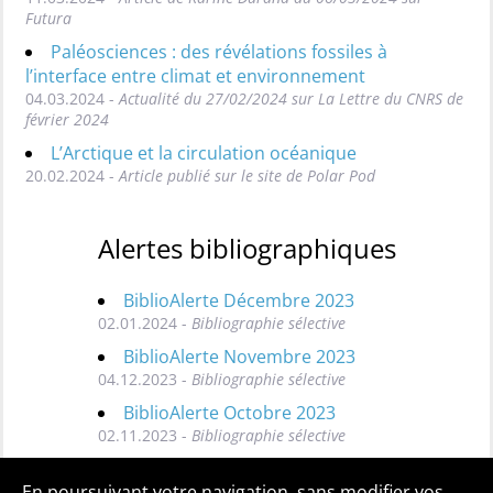
Futura
Paléosciences : des révélations fossiles à
l’interface entre climat et environnement
04.03.2024 -
Actualité du 27/02/2024 sur La Lettre du CNRS de
février 2024
L’Arctique et la circulation océanique
20.02.2024 -
Article publié sur le site de Polar Pod
Alertes bibliographiques
BiblioAlerte Décembre 2023
02.01.2024 -
Bibliographie sélective
BiblioAlerte Novembre 2023
04.12.2023 -
Bibliographie sélective
BiblioAlerte Octobre 2023
02.11.2023 -
Bibliographie sélective
Toutes les BiblioAlertes
En poursuivant votre navigation, sans modifier vos