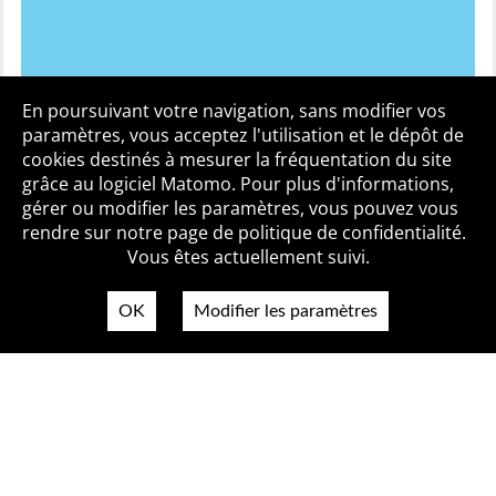
En poursuivant votre navigation, sans modifier vos
Leaflet
| Map data ©
OpenStreetMap
contributors,
CC-BY-SA
, Imagery ©
Mapbox
paramètres, vous acceptez l'utilisation et le dépôt de
cookies destinés à mesurer la fréquentation du site
grâce au logiciel Matomo. Pour plus d'informations,
Qui sommes-nous ?
Mentions légales
Accessibilité
gérer ou modifier les paramètres, vous pouvez vous
Politique de confidentialité
Contact
rendre sur notre page de politique de confidentialité.
Vous êtes actuellement suivi.
OK
Modifier les paramètres