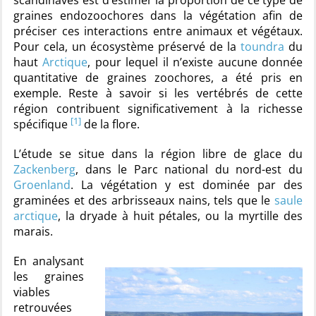
scandinaves est d’estimer la proportion de ce type de
graines endozoochores dans la végétation afin de
préciser ces interactions entre animaux et végétaux.
Pour cela, un écosystème préservé de la
toundra
du
haut
Arctique
, pour lequel il n’existe aucune donnée
quantitative de graines zoochores, a été pris en
exemple. Reste à savoir si les vertébrés de cette
région contribuent significativement à la richesse
[1]
spécifique
de la flore.
L’étude se situe dans la région libre de glace du
Zackenberg
, dans le Parc national du nord-est du
Groenland
. La végétation y est dominée par des
graminées et des arbrisseaux nains, tels que le
saule
arctique
, la dryade à huit pétales, ou la myrtille des
marais.
En analysant
les graines
viables
retrouvées