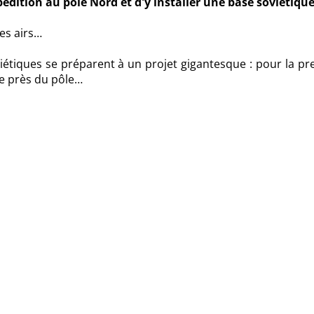
dition au pôle Nord et d'y installer une base soviétique
des airs…
viétiques se préparent à un projet gigantesque : pour la p
te près du pôle…