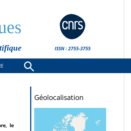
ues
tifique
ISSN : 2755-3755
RE
Géolocalisation
re, le