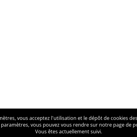
tres, vous acceptez l'utilisation et le dépôt de cookies des
us ?
Mentions légales
Accessibilité
Politique de confid
 paramètres, vous pouvez vous rendre sur notre page de poli
Vous êtes actuellement suivi.