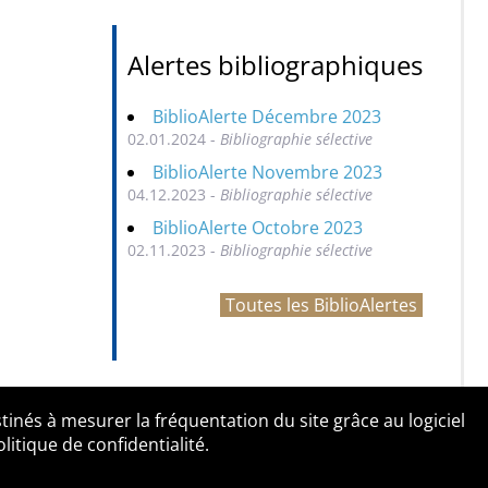
Alertes bibliographiques
BiblioAlerte Décembre 2023
02.01.2024 -
Bibliographie sélective
BiblioAlerte Novembre 2023
04.12.2023 -
Bibliographie sélective
BiblioAlerte Octobre 2023
02.11.2023 -
Bibliographie sélective
Toutes les BiblioAlertes
tinés à mesurer la fréquentation du site grâce au logiciel
entialité
Contact
tique de confidentialité.