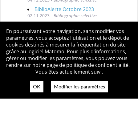
BiblioAlerte Octobre 2023
02.11.2023 -
Bibliographie sélective
Toutes les BiblioAlertes
En poursuivant votre navigation, sans modifier vos
paramètres, vous acceptez l'utilisation et le dépôt de
cookies destinés à mesurer la fréquentation du site
grâce au logiciel Matomo. Pour plus d'informations,
Qui sommes-nous ?
Mentions légales
Accessibilité
gérer ou modifier les paramètres, vous pouvez vous
Politique de confidentialité
Contact
rendre sur notre page de politique de confidentialité.
Vous êtes actuellement suivi.
OK
Modifier les paramètres