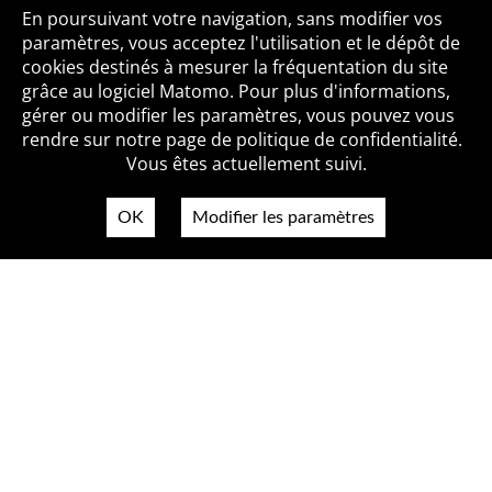
Toutes les BiblioAlertes
En poursuivant votre navigation, sans modifier vos
paramètres, vous acceptez l'utilisation et le dépôt de
cookies destinés à mesurer la fréquentation du site
grâce au logiciel Matomo. Pour plus d'informations,
Qui sommes-nous ?
Mentions légales
Accessibilité
gérer ou modifier les paramètres, vous pouvez vous
Politique de confidentialité
Contact
rendre sur notre page de politique de confidentialité.
Vous êtes actuellement suivi.
OK
Modifier les paramètres