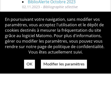
BiblioAlerte Octobre 2023
02.11.2023 -
Bibliographie sélective
Toutes les BiblioAlertes
En poursuivant votre navigation, sans modifier vos
paramètres, vous acceptez l'utilisation et le dépôt de
cookies destinés à mesurer la fréquentation du site
grâce au logiciel Matomo. Pour plus d'informations,
Qui sommes-nous ?
Mentions légales
Accessibilité
gérer ou modifier les paramètres, vous pouvez vous
Politique de confidentialité
Contact
rendre sur notre page de politique de confidentialité.
Vous êtes actuellement suivi.
OK
Modifier les paramètres