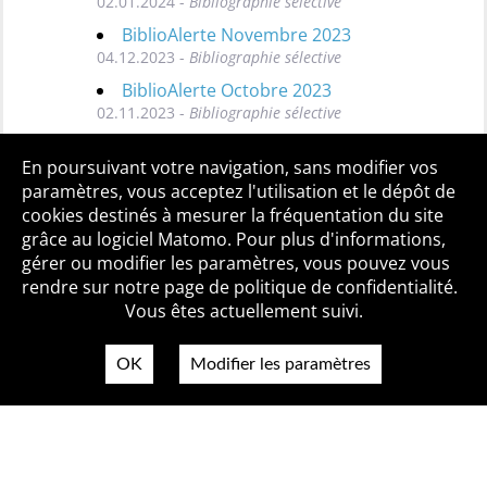
02.01.2024 -
Bibliographie sélective
BiblioAlerte Novembre 2023
04.12.2023 -
Bibliographie sélective
BiblioAlerte Octobre 2023
02.11.2023 -
Bibliographie sélective
Toutes les BiblioAlertes
En poursuivant votre navigation, sans modifier vos
paramètres, vous acceptez l'utilisation et le dépôt de
cookies destinés à mesurer la fréquentation du site
grâce au logiciel Matomo. Pour plus d'informations,
Qui sommes-nous ?
Mentions légales
Accessibilité
gérer ou modifier les paramètres, vous pouvez vous
Politique de confidentialité
Contact
rendre sur notre page de politique de confidentialité.
Vous êtes actuellement suivi.
OK
Modifier les paramètres