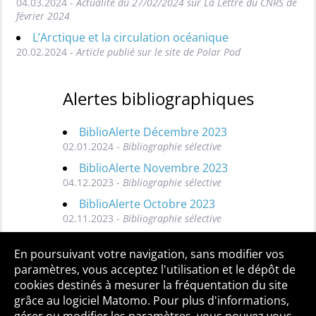
04.03.2024 -
Actualité du 27/02/2024 sur La Lettre du CNRS de
février 2024
L’Arctique et la circulation océanique
20.02.2024 -
Article publié sur le site de Polar Pod
Alertes bibliographiques
BiblioAlerte Décembre 2023
02.01.2024 -
Bibliographie sélective
BiblioAlerte Novembre 2023
04.12.2023 -
Bibliographie sélective
BiblioAlerte Octobre 2023
02.11.2023 -
Bibliographie sélective
Toutes les BiblioAlertes
En poursuivant votre navigation, sans modifier vos
paramètres, vous acceptez l'utilisation et le dépôt de
cookies destinés à mesurer la fréquentation du site
grâce au logiciel Matomo. Pour plus d'informations,
Qui sommes-nous ?
Mentions légales
Accessibilité