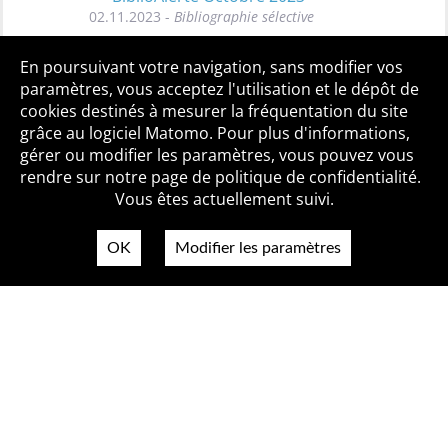
02.11.2023 -
Bibliographie sélective
Toutes les BiblioAlertes
En poursuivant votre navigation, sans modifier vos
paramètres, vous acceptez l'utilisation et le dépôt de
cookies destinés à mesurer la fréquentation du site
grâce au logiciel Matomo. Pour plus d'informations,
Qui sommes-nous ?
Mentions légales
Accessibilité
gérer ou modifier les paramètres, vous pouvez vous
Politique de confidentialité
Contact
rendre sur notre page de politique de confidentialité.
Vous êtes actuellement suivi.
OK
Modifier les paramètres