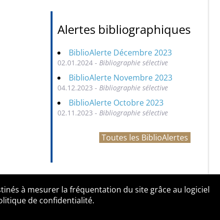
Alertes bibliographiques
BiblioAlerte Décembre 2023
02.01.2024 -
Bibliographie sélective
BiblioAlerte Novembre 2023
04.12.2023 -
Bibliographie sélective
BiblioAlerte Octobre 2023
02.11.2023 -
Bibliographie sélective
Toutes les BiblioAlertes
tinés à mesurer la fréquentation du site grâce au logiciel
entialité
Contact
tique de confidentialité.