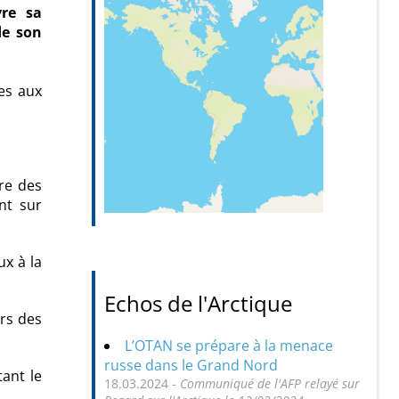
vre sa
de son
ées aux
re des
nt sur
ux à la
Echos de l'Arctique
urs des
L’OTAN se prépare à la menace
russe dans le Grand Nord
tant le
18.03.2024 -
Communiqué de l'AFP relayé sur