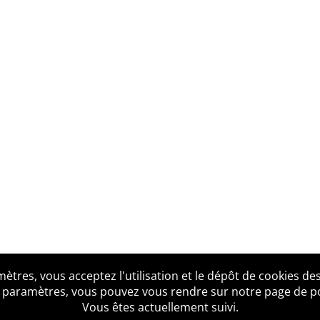
tres, vous acceptez l'utilisation et le dépôt de cookies des
us ?
Mentions légales
Accessibilité
Politique de confid
 paramètres, vous pouvez vous rendre sur notre page de poli
Vous êtes actuellement suivi.