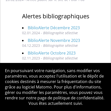
Alertes bibliographiques
BiblioAlerte Décembre 2023
02.01.2024 -
Bibliographie sélective
BiblioAlerte Novembre 2023
04.12.2023 -
Bibliographie sélective
BiblioAlerte Octobre 2023
02.11.2023 -
Bibliographie sélective
Toutes les BiblioAlertes
En poursuivant votre navigation, sans modifier vos
paramètres, vous acceptez l'utilisation et le dépôt de
cookies destinés à mesurer la fréquentation du site
grâce au logiciel Matomo. Pour plus d'informations,
Qui sommes-nous ?
Mentions légales
Accessibilité
gérer ou modifier les paramètres, vous pouvez vous
Politique de confidentialité
Contact
rendre sur notre page de politique de confidentialité.
Vous êtes actuellement suivi.