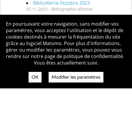
BiblioAlerte Octobre 2023
02.11.2023 -
Bibliographie sélective
Toutes les BiblioAlertes
En poursuivant votre navigation, sans modifier vos
paramètres, vous acceptez l'utilisation et le dépôt de
cookies destinés à mesurer la fréquentation du site
grâce au logiciel Matomo. Pour plus d'informations,
Qui sommes-nous ?
Mentions légales
Accessibilité
gérer ou modifier les paramètres, vous pouvez vous
Politique de confidentialité
Contact
rendre sur notre page de politique de confidentialité.
Vous êtes actuellement suivi.
OK
Modifier les paramètres