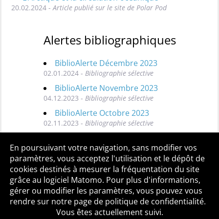
20.02.2024 -
Article publié sur le site de Polar Pod
Alertes bibliographiques
BiblioAlerte Décembre 2023
02.01.2024 -
Bibliographie sélective
BiblioAlerte Novembre 2023
04.12.2023 -
Bibliographie sélective
BiblioAlerte Octobre 2023
02.11.2023 -
Bibliographie sélective
Toutes les BiblioAlertes
En poursuivant votre navigation, sans modifier vos
paramètres, vous acceptez l'utilisation et le dépôt de
cookies destinés à mesurer la fréquentation du site
grâce au logiciel Matomo. Pour plus d'informations,
Qui sommes-nous ?
Mentions légales
Accessibilité
gérer ou modifier les paramètres, vous pouvez vous
Politique de confidentialité
Contact
rendre sur notre page de politique de confidentialité.
Vous êtes actuellement suivi.