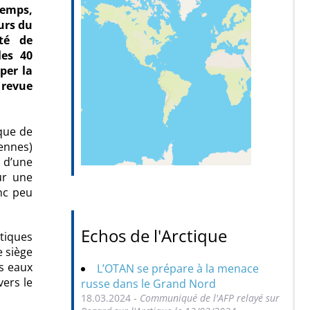
temps,
urs du
ité de
les 40
per la
 revue
ique de
éennes)
 d’une
ur une
nc peu
Echos de l'Arctique
tiques
e siège
s eaux
L’OTAN se prépare à la menace
vers le
russe dans le Grand Nord
18.03.2024 -
Communiqué de l'AFP relayé sur