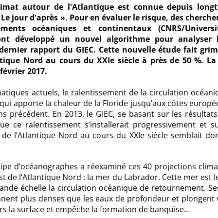
imat autour de l'Atlantique est connue depuis long
e jour d'après ». Pour en évaluer le risque, des cherche
ements océaniques et continentaux (CNRS/Univers
ont développé un nouvel algorithme pour analyser 
dernier rapport du GIEC. Cette nouvelle étude fait grim
ntique Nord au cours du XXIe siècle à près de 50 %. La
février 2017.
atiques actuels, le ralentissement de la circulation océan
qui apporte la chaleur de la Floride jusqu’aux côtes europ
s précédent. En 2013, le GIEC, se basant sur les résultats
ue ce ralentissement s’installerait progressivement et s
 de l’Atlantique Nord au cours du XXIe siècle semblait do
pe d’océanographes a réexaminé ces 40 projections clima
t de l’Atlantique Nord : la mer du Labrador. Cette mer est l
ande échelle la circulation océanique de retournement. Se
ennent plus denses que les eaux de profondeur et plongent 
ers la surface et empêche la formation de banquise…