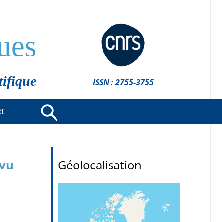
ues
tifique
ISSN : 2755-3755
RE
evu
Géolocalisation