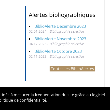
Alertes bibliographiques
BiblioAlerte Décembre 2023
02.01.2024 -
Bibliographie sélective
BiblioAlerte Novembre 2023
04.12.2023 -
Bibliographie sélective
BiblioAlerte Octobre 2023
02.11.2023 -
Bibliographie sélective
Toutes les BiblioAlertes
tinés à mesurer la fréquentation du site grâce au logiciel
entialité
Contact
tique de confidentialité.