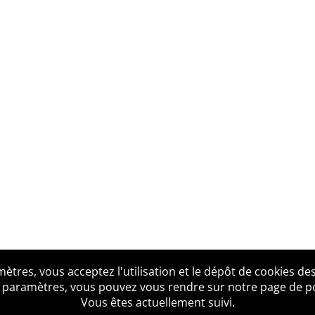
tres, vous acceptez l'utilisation et le dépôt de cookies des
us ?
Mentions légales
Accessibilité
Politique de confid
 paramètres, vous pouvez vous rendre sur notre page de poli
Vous êtes actuellement suivi.