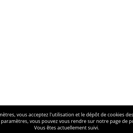
tres, vous acceptez l'utilisation et le dépôt de cookies des
us ?
Mentions légales
Accessibilité
Politique de confid
 paramètres, vous pouvez vous rendre sur notre page de poli
Vous êtes actuellement suivi.