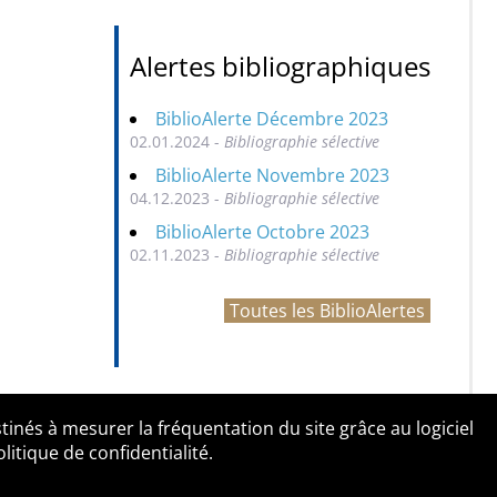
Alertes bibliographiques
BiblioAlerte Décembre 2023
02.01.2024 -
Bibliographie sélective
BiblioAlerte Novembre 2023
04.12.2023 -
Bibliographie sélective
BiblioAlerte Octobre 2023
02.11.2023 -
Bibliographie sélective
Toutes les BiblioAlertes
tinés à mesurer la fréquentation du site grâce au logiciel
entialité
Contact
tique de confidentialité.