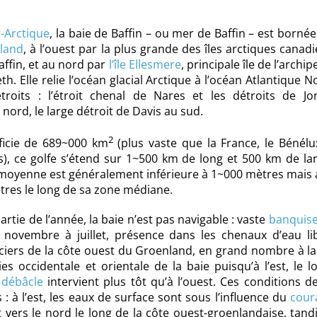
-Arctique
, la baie de Baffin – ou mer de Baffin – est bornée 
land
, à l’ouest par la plus grande des îles arctiques canad
affin, et au nord par
l’île Ellesmere
, principale île de l’archip
th. Elle relie l’océan glacial Arctique à l’océan Atlantique N
étroits : l’étroit chenal de Nares et les détroits de Jo
nord, le large détroit de Davis au sud.
2
ficie de 689~000 km
(plus vaste que la France, le Bénélu
s), ce golfe s’étend sur 1~500 km de long et 500 km de la
oyenne est généralement inférieure à 1~000 mètres mais a
tres le long de sa zone médiane.
rtie de l’année, la baie n’est pas navigable : vaste
banquis
 novembre à juillet, présence dans les chenaux d’eau li
ciers de la côte ouest du Groenland, en grand nombre à la
ies occidentale et orientale de la baie puisqu’à l’est, le 
a
débâcle
intervient plus tôt qu’à l’ouest. Ces conditions d
 : à l’est, les eaux de surface sont sous l’influence du
cour
t vers le nord le long de la côte ouest-groenlandaise, tand