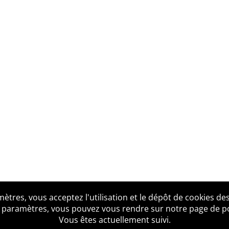
tres, vous acceptez l'utilisation et le dépôt de cookies des
us ?
Mentions légales
Accessibilité
Politique de confid
 paramètres, vous pouvez vous rendre sur notre page de poli
Vous êtes actuellement suivi.