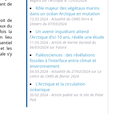
Regard sur l'Arctique le 12/03/2024
nant de
Rôle majeur des végétaux marins
dans un océan Arctique en mutation
12.03.2024 -
Actualité du CNRS-Terre &
roit de
Univers du 07/03/2024
aux du
Un avenir inquiétant attend
ois la
l’Arctique d’ici 10 ans, révèle une étude
n lieu
11.03.2024 -
Article de Karine Durand du
sentiel
06/03/2024 sur Futura
et les
le s’y
Paléosciences : des révélations
fossiles à l’interface entre climat et
environnement
04.03.2024 -
Actualité du 27/02/2024 sur La
Lettre du CNRS de février 2024
L’Arctique et la circulation
océanique
20.02.2024 -
Article publié sur le site de Polar
Pod