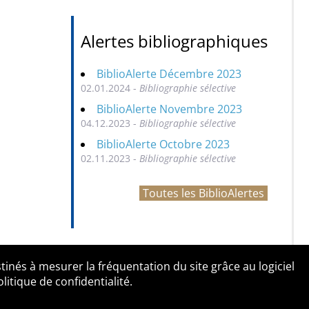
Alertes bibliographiques
BiblioAlerte Décembre 2023
02.01.2024 -
Bibliographie sélective
BiblioAlerte Novembre 2023
04.12.2023 -
Bibliographie sélective
BiblioAlerte Octobre 2023
02.11.2023 -
Bibliographie sélective
Toutes les BiblioAlertes
tinés à mesurer la fréquentation du site grâce au logiciel
entialité
Contact
tique de confidentialité.