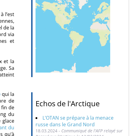
à l’est
iennes,
el de la
ord via
nes et
x et la
rge. Sa
tteint
e
qui la
bre de
Echos de l'Arctique
 fin de
long du
L’OTAN se prépare à la menace
e glace
russe dans le Grand Nord
ant du
18.03.2024 -
Communiqué de l'AFP relayé sur
is qu’à