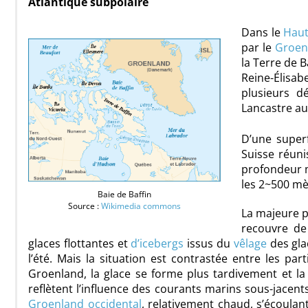
Atlantique subpolaire
Dans le
Haut
par le
Groen
la Terre de B
Reine-Élisabe
plusieurs d
Lancastre au 
D’une super
Suisse réuni
profondeur m
les 2~500 mè
Baie de Baffin
Source :
Wikimedia commons
La majeure pa
recouvre de
glaces flottantes et
d’icebergs
issus du
vêlage
des gla
l’été. Mais la situation est contrastée entre les part
Groenland, la glace se forme plus tardivement et l
reflètent l’influence des courants marins sous-jacents
Groenland occidental
, relativement chaud, s’écoulan