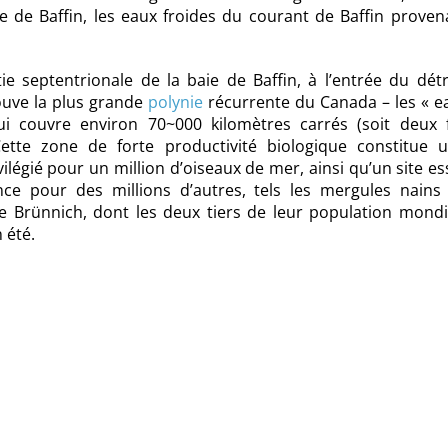
’île de Baffin, les eaux froides du courant de Baffin prove
ie septentrionale de la baie de Baffin, à l’entrée du dét
ouve la plus grande
polynie
récurrente du Canada – les « e
i couvre environ 70~000 kilomètres carrés (soit deux f
Cette zone de forte productivité biologique constitue u
vilégié pour un million d’oiseaux de mer, ainsi qu’un site es
nce pour des millions d’autres, tels les mergules nains 
e Brünnich, dont les deux tiers de leur population mondia
 été.