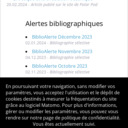
20.02.2024 -
Article publié sur le site de Polar Pod
Alertes bibliographiques
BiblioAlerte Décembre 2023
02.01.2024 -
Bibliographie sélective
BiblioAlerte Novembre 2023
04.12.2023 -
Bibliographie sélective
BiblioAlerte Octobre 2023
02.11.2023 -
Bibliographie sélective
Toutes les BiblioAlertes
En poursuivant votre navigation, sans modifier vos
paramètres, vous acceptez l'utilisation et le dépôt de
cookies destinés à mesurer la fréquentation du site
grâce au logiciel Matomo. Pour plus d'informations,
Qui sommes-nous ?
Mentions légales
Accessibilité
gérer ou modifier les paramètres, vous pouvez vous
Politique de confidentialité
Contact
rendre sur notre page de politique de confidentialité.
Vous êtes actuellement suivi.