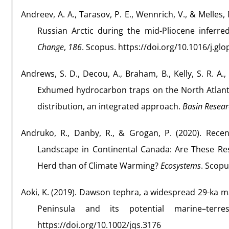
Andreev, A. A., Tarasov, P. E., Wennrich, V., & Melles,
Russian Arctic during the mid-Pliocene inferre
Change
,
186
. Scopus. https://doi.org/10.1016/j.gl
Andrews, S. D., Decou, A., Braham, B., Kelly, S. R. A.,
Exhumed hydrocarbon traps on the North Atlanti
distribution, an integrated approach.
Basin Resear
Andruko, R., Danby, R., & Grogan, P. (2020). Rec
Landscape in Continental Canada: Are These Re
Herd than of Climate Warming?
Ecosystems
. Scopu
Aoki, K. (2019). Dawson tephra, a widespread 29-ka 
Peninsula and its potential marine–terres
https://doi.org/10.1002/jqs.3176