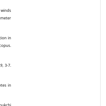
c winds
ometer
tion in
opus.
29
, 3‑7.
etes in
hukchi