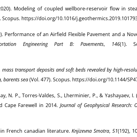
. (2020). Modeling of coupled wellbore-reservoir flow in ste
. Scopus. https://doi.org/10.1016/j.geothermics.2019.10179
2020). Performance of an Airfield Flexible Pavement and a No
ortation Engineering Part B: Pavements
,
146
(1). S
mass transport deposits and soft beds revealed by high-resolu
a, barents sea
(Vol. 477). Scopus. https://doi.org/10.1144/SP4
iday, N. P., Torres-Valdes, S., Lherminier, P., & Yashayaev, I. 
d Cape Farewell in 2014.
Journal of Geophysical Research: 
 in French canadian literature.
Knjizevna Smotra
,
51
(192), 1