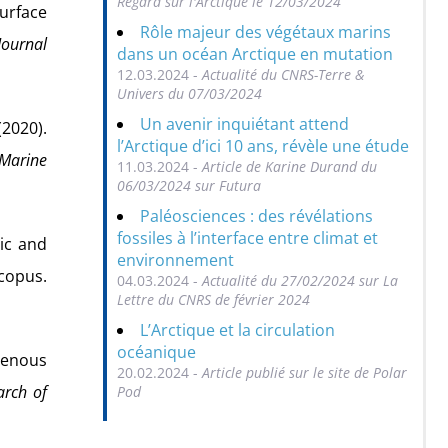
Regard sur l'Arctique le 12/03/2024
Surface
Rôle majeur des végétaux marins
Journal
dans un océan Arctique en mutation
12.03.2024 -
Actualité du CNRS-Terre &
Univers du 07/03/2024
Un avenir inquiétant attend
(2020).
l’Arctique d’ici 10 ans, révèle une étude
Marine
11.03.2024 -
Article de Karine Durand du
06/03/2024 sur Futura
Paléosciences : des révélations
fossiles à l’interface entre climat et
mic and
environnement
Scopus.
04.03.2024 -
Actualité du 27/02/2024 sur La
Lettre du CNRS de février 2024
L’Arctique et la circulation
océanique
genous
20.02.2024 -
Article publié sur le site de Polar
rch of
Pod