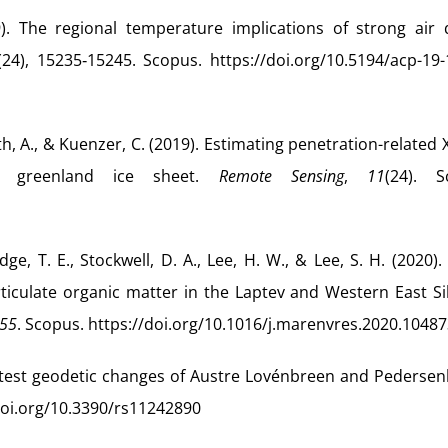
). The regional temperature implications of strong air q
(24), 15235‑15245. Scopus. https://doi.org/10.5194/acp-19
th, A., & Kuenzer, C. (2019). Estimating penetration-related
e greenland ice sheet.
Remote Sensing
,
11
(24). S
ledge, T. E., Stockwell, D. A., Lee, H. W., & Lee, S. H. (2020). 
ticulate organic matter in the Laptev and Western East Si
55
. Scopus. https://doi.org/10.1016/j.marenvres.2020.1048
9). Latest geodetic changes of Austre Lovénbreen and Pederse
/doi.org/10.3390/rs11242890