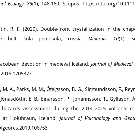
mal Ecology
,
89
(1), 146‑160. Scopus. https://doi.org/10.111
tin, R. F. (2020). Double-front crystallization in the cha
ite belt, kola peninsula, russia.
Minerals
,
10
(1). S
: Jacobean devotion in medieval Iceland.
Journal of Medieval 
9.2019.1705373
 M. A., Parks, M. M., Ófeigsson, B. G., Sigmundsson, F., Rey
, Jónasdóttir, E. B., Einarsson, P., Jóhannsson, T., Gylfason, Á
d hazards assessment during the 2014–2015 volcanic cri
 at Holuhraun, Iceland.
Journal of Volcanology and Geot
jvolgeores.2019.106753