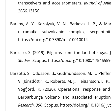
transceivers and accelerometers.
Journal of Ani
2656.13156
Barkov, A. Y., Korolyuk, V. N., Barkova, L. P., & Mar
ultramafic subvolcanic complex, serpentin
https://doi.org/10.3390/min10010014
Barreiro, S. (2019). Pilgrims from the land of sagas
Studies
. Scopus. https://doi.org/10.1080/1754655
Barsotti, S., Oddsson, B., Gudmundsson, M. T., Pfeffer,
V., Jónsdóttir, K., Roberts, M. J., Heiðarsson, E. P.
Vogfjörd, K. (2020). Operational response an
Bárðarbunga volcano and associated eruption
Research
,
390
. Scopus. https://doi.org/10.1016/j.