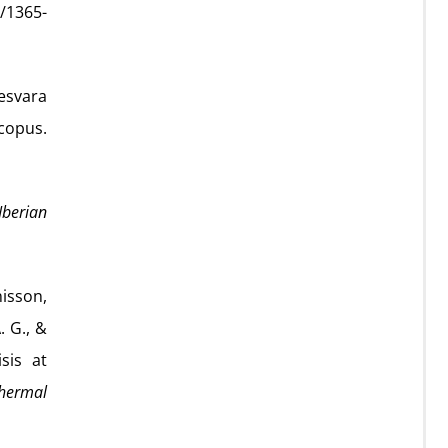
1/1365-
pesvara
copus.
Iberian
nisson,
. G., &
sis at
hermal