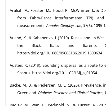
Aruliah, A., Förster, M., Hood, R., McWhirter, I., &
from Fabry-Perot interferometer (FPI) and 
measurements.
Annales Geophysicae
,
37
(6), 1095‑
Åtland, K., & Kabanenko, I. (2019). Russia and its We
the Black, Baltic and Barents
https://doi.org/10.1080/09668136.2019.1690634
Austen, K. (2019). Sounding dispersal as a route to
Scopus. https://doi.org/10.1162/LMJ_a_01054
Backe, M. B., & Pedersen, M. L. (2020). Prevalence, i
Greenland.
Diabetes Research and Clinical Practice
,
Badiey, M., Wan, L., Pecknold, S., & Turgut, A. (2