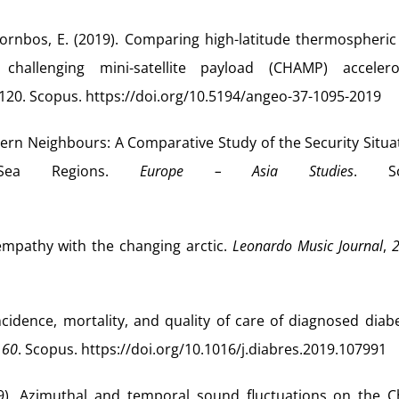
 Doornbos, E. (2019). Comparing high-latitude thermospheri
challenging mini-satellite payload (CHAMP) acceler
1120. Scopus. https://doi.org/10.5194/angeo-37-1095-2019
stern Neighbours: A Comparative Study of the Security Situa
 Sea Regions.
Europe – Asia Studies
. Sc
 empathy with the changing arctic.
Leonardo Music Journal
,
ncidence, mortality, and quality of care of diagnosed diab
160
. Scopus. https://doi.org/10.1016/j.diabres.2019.107991
019). Azimuthal and temporal sound fluctuations on the C