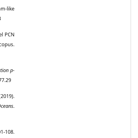
am-like
3
vel PCN
copus.
tion p-
77.29
(2019).
Oceans
.
01‑108.