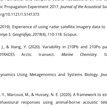
tic Propagation Experiment 2017.
Journal of the Acoustical Soc
.org/10.1121/1.5141373
 (2019). Experience of using radar satellite imagery data to
eriya 5: Geografiya
,
2019
(4), 110‑118. Scopus.
 J., & Xiang, Y. (2020). Variability in 210Pb and 210Po pa
OTRACES Arctic transect.
Marine Chemistry
. Sc
 Dynamics Using Metagenomics and Systems Biology.
Jou
 Y. Y., Marcoux, M., & Hussey, N. E. (2020). A framework to e
behavioural responses using animal-borne acoustic tel