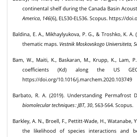
continental shelf during the Canada Basin Acous
America
,
146
(6), EL530-EL536. Scopus. https://doi
Baldina, E. A., Mikhaylyukova, P. G., & Troshko, K. A.
thematic maps.
Vestnik Moskovskogo Universiteta, S
Bam, W., Maiti, K., Baskaran, M., Krupp, K., Lam, P.
coefficients (Kd) along the US GE
https://doi.org/10.1016/j.marchem.2020.103749
Barbato, R. A. (2019). Understanding Permafrost
biomolecular techniques : JBT
,
30
, S63‑S64. Scopus.
Barkley, A. N., Broell, F., Pettitt-Wade, H., Watanabe,
the likelihood of species interactions and 