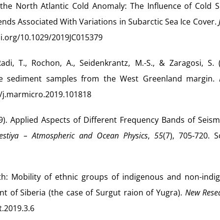
n the North Atlantic Cold Anomaly: The Influence of Cold 
s Associated With Variations in Subarctic Sea Ice Cover.
doi.org/10.1029/2019JC015379
adi, T., Rochon, A., Seidenkrantz, M.-S., & Zaragosi, S. 
face sediment samples from the West Greenland margin.
16/j.marmicro.2019.101818
019). Applied Aspects of Different Frequency Bands of Seis
vestiya – Atmospheric and Ocean Physics
,
55
(7), 705‑720. 
th: Mobility of ethnic groups of indigenous and non-indi
nt of Siberia (the case of Surgut raion of Yugra).
New Resea
t.2019.3.6