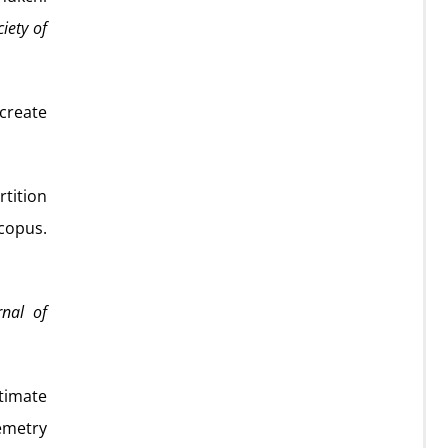
iety of
 create
rtition
opus.
rnal of
stimate
emetry