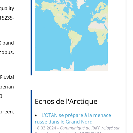
uality
-15235-
 X-band
copus.
Fluvial
berian
73
Echos de l'Arctique
nbreen,
L’OTAN se prépare à la menace
russe dans le Grand Nord
18.03.2024 -
Communiqué de l'AFP relayé sur