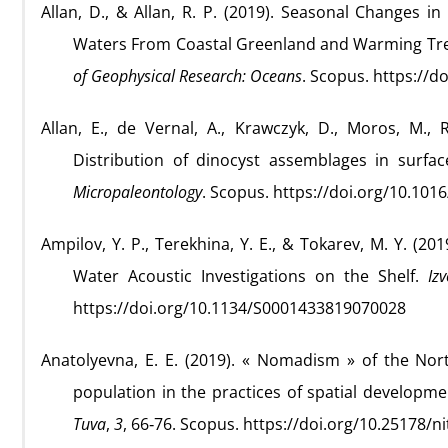
Allan, D., & Allan, R. P. (2019). Seasonal Changes i
Waters From Coastal Greenland and Warming Trend
of Geophysical Research: Oceans
. Scopus. https://
Allan, E., de Vernal, A., Krawczyk, D., Moros, M., R
Distribution of dinocyst assemblages in sur
Micropaleontology
. Scopus. https://doi.org/10.10
Ampilov, Y. P., Terekhina, Y. E., & Tokarev, M. Y. (2
Water Acoustic Investigations on the Shelf.
Iz
https://doi.org/10.1134/S0001433819070028
Anatolyevna, E. E. (2019). « Nomadism » of the Nor
population in the practices of spatial developme
Tuva
,
3
, 66‑76. Scopus. https://doi.org/10.25178/ni