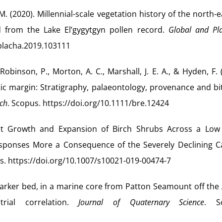
 M. (2020). Millennial-scale vegetation history of the north-
d from the Lake El’gygytgyn pollen record.
Global and Pl
oplacha.2019.103111
 Robinson, P., Morton, A. C., Marshall, J. E. A., & Hyden, F. 
c margin: Stratigraphy, palaeontology, provenance and b
ch
. Scopus. https://doi.org/10.1111/bre.12424
ent Growth and Expansion of Birch Shrubs Across a Low 
sponses More a Consequence of the Severely Declining C
s. https://doi.org/10.1007/s10021-019-00474-7
marker bed, in a marine core from Patton Seamount off the 
trial correlation.
Journal of Quaternary Science
. S