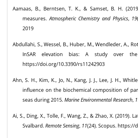
Aamaas, B., Berntsen, T. K., & Samset, B. H. (2019
measures.
Atmospheric Chemistry and Physics
,
19
2019
Abdullahi, S., Wessel, B., Huber, M., Wendleder, A., Ro
InSAR elevation bias: A study over th
https://doi.org/10.3390/rs11242903
Ahn, S. H., Kim, K., Jo, N., Kang, J. J., Lee, J. H., Whit
influence on the biochemical composition of par
seas during 2015.
Marine Environmental Research
,
1
Ai, S., Ding, X., Tolle, F., Wang, Z., & Zhao, X. (201
Svalbard.
Remote Sensing
,
11
(24). Scopus. https:/