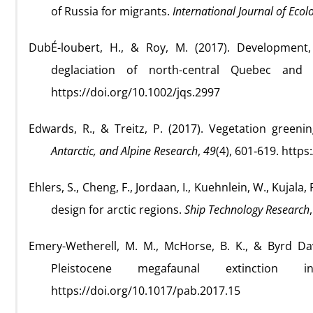
of Russia for migrants.
International Journal of Ecol
DubÉ-loubert, H., & Roy, M. (2017). Development,
deglaciation of north-central Quebec and
https://doi.org/10.1002/jqs.2997
Edwards, R., & Treitz, P. (2017). Vegetation greeni
Antarctic, and Alpine Research
,
49
(4), 601‑619. http
Ehlers, S., Cheng, F., Jordaan, I., Kuehnlein, W., Kujala
design for arctic regions.
Ship Technology Research
Emery-Wetherell, M. M., McHorse, B. K., & Byrd Davi
Pleistocene megafaunal extincti
https://doi.org/10.1017/pab.2017.15