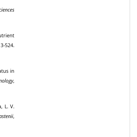
ciences
utrient
13‑524.
atus in
nology
,
, L. V.
astenii
,