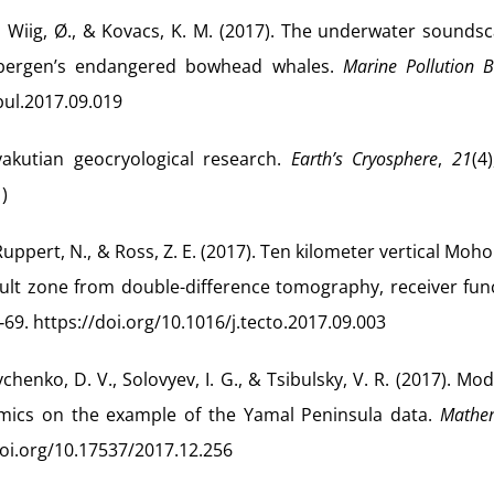
C., Wiig, Ø., & Kovacs, K. M. (2017). The underwater sounds
tsbergen’s endangered bowhead whales.
Marine Pollution Bu
bul.2017.09.019
 yakutian geocryological research.
Earth’s Cryosphere
,
21
(4)
)
 Ruppert, N., & Ross, Z. E. (2017). Ten kilometer vertical Moho
ault zone from double-difference tomography, receiver fun
6‑69. https://doi.org/10.1016/j.tecto.2017.09.003
vchenko, D. V., Solovyev, I. G., & Tsibulsky, V. R. (2017). Mo
amics on the example of the Yamal Peninsula data.
Mathem
/doi.org/10.17537/2017.12.256