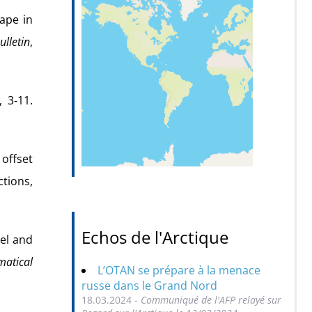
cape in
lletin
,
, 3‑11.
 offset
ctions,
Echos de l'Arctique
del and
atical
L’OTAN se prépare à la menace
russe dans le Grand Nord
18.03.2024 -
Communiqué de l'AFP relayé sur