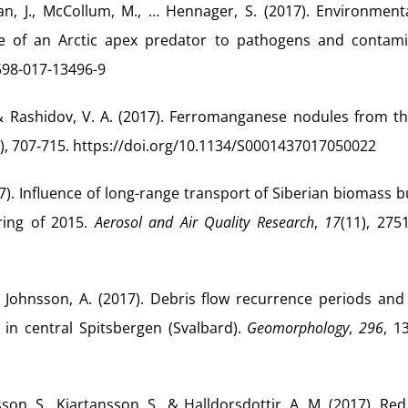
hyan, J., McCollum, M., … Hennager, S. (2017). Environment
e of an Arctic apex predator to pathogens and contami
1598-017-13496-9
, & Rashidov, V. A. (2017). Ferromanganese nodules from t
5), 707‑715. https://doi.org/10.1134/S0001437017050022
017). Influence of long-range transport of Siberian biomass 
ring of 2015.
Aerosol and Air Quality Research
,
17
(11), 275
 & Johnsson, A. (2017). Debris flow recurrence periods and
 in central Spitsbergen (Svalbard).
Geomorphology
,
296
, 1
son, S., Kjartansson, S., & Halldorsdottir, A. M. (2017). Re