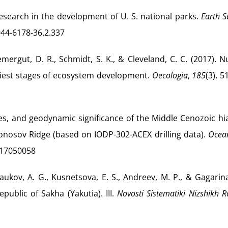
 research in the development of U. S. national parks.
Earth S
944-6178-36.2.337
Nemergut, D. R., Schmidt, S. K., & Cleveland, C. C. (2017). N
arliest stages of ecosystem development.
Oecologia
,
185
(3), 5
uses, and geodynamic significance of the Middle Cenozoic hi
onosov Ridge (based on IODP-302-ACEX drilling data).
Ocea
7017050058
aukov, A. G., Kusnetsova, E. S., Andreev, M. P., & Gagarina
public of Sakha (Yakutia). III.
Novosti Sistematiki Nizshikh R