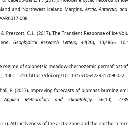
 E., & Cabedo-Sanz, P. (2017). Holocene cyclic records of ice
enland and Northwest Iceland Margins.
Arctic, Antarctic, and
/AAAR0017-008
., & Prescott, C. L. (2017). The Transient Response of Ice Vo
ocene.
Geophysical Research Letters
,
44
(20), 10,486-« 10,
ture regime of solonetzic meadow-chernozemic permafrost-a
1), 1301‑1310. https://doi.org/10.1134/S1064229317090022
hall, F. (2017). Improving forecasts of biomass burning em
f Applied Meteorology and Climatology
,
56
(10), 2789
(2017). Attractiveness of the arctic zone and the northern terr