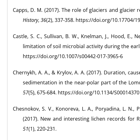
Capps, D. M. (2017). The role of glaciers and glacier
History
,
36
(2), 337‑358. https://doi.org/10.17704/1
Castle, S. C., Sullivan, B. W., Knelman, J., Hood, E., 
limitation of soil microbial activity during the e
https://doi.org/10.1007/s00442-017-3965-6
Chernykh, A. A., & Krylov, A. A. (2017). Duration, ca
sedimentation in the near-polar part of the Lom
57
(5), 675‑684. https://doi.org/10.1134/S000143
Chesnokov, S. V., Konoreva, L. A., Poryadina, L. N., P
(2017). New and interesting lichen records for Re
51
(1), 220‑231.