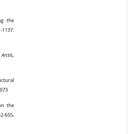
ng the
‑1137.
.
Arctic,
uctural
2073
on the
‑655.