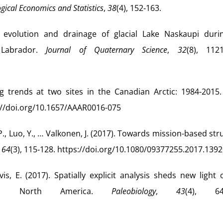
ogical Economics and Statistics
,
38
(4), 152‑163.
 evolution and drainage of glacial Lake Naskaupi duri
 Labrador.
Journal of Quaternary Science
,
32
(8), 1121
ng trends at two sites in the Canadian Arctic: 1984-2015
s://doi.org/10.1657/AAAR0016-075
, P., Luo, Y., … Valkonen, J. (2017). Towards mission-based str
,
64
(3), 115‑128. https://doi.org/10.1080/09377255.2017.139
s, E. (2017). Spatially explicit analysis sheds new light 
on in North America.
Paleobiology
,
43
(4), 642