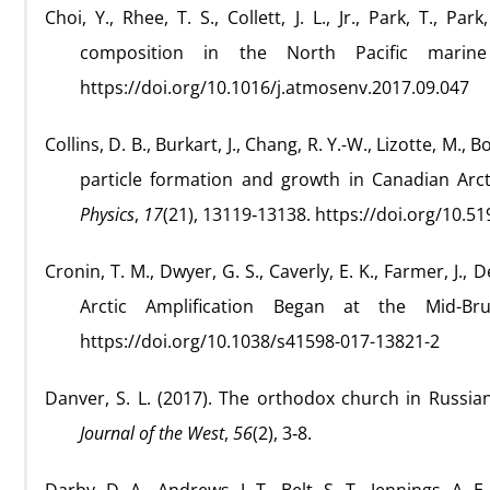
Choi, Y., Rhee, T. S., Collett, J. L., Jr., Park, T., P
composition in the North Pacific marin
https://doi.org/10.1016/j.atmosenv.2017.09.047
Collins, D. B., Burkart, J., Chang, R. Y.-W., Lizotte, M., B
particle formation and growth in Canadian Arc
Physics
,
17
(21), 13119‑13138. https://doi.org/10.5
Cronin, T. M., Dwyer, G. S., Caverly, E. K., Farmer, J.
Arctic Amplification Began at the Mid-
https://doi.org/10.1038/s41598-017-13821-2
Danver, S. L. (2017). The orthodox church in Russia
Journal of the West
,
56
(2), 3‑8.