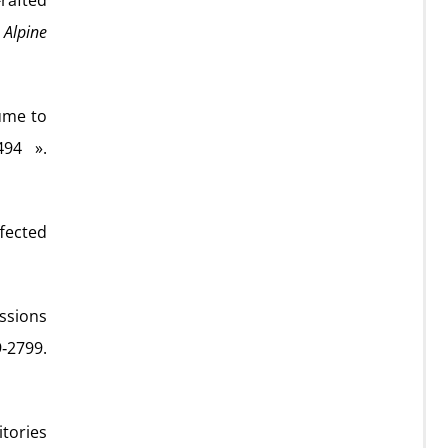
-rafted
 Alpine
lume to
494 ».
ffected
issions
‑2799.
itories