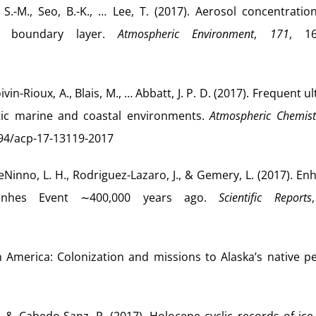
ark, S.-M., Seo, B.-K., … Lee, T. (2017). Aerosol concentrati
e boundary layer.
Atmospheric Environment
,
171
, 16
oivin-Rioux, A., Blais, M., … Abbatt, J. P. D. (2017). Frequent ul
tic marine and coastal environments.
Atmospheric Chemist
194/acp-17-13119-2017
, DeNinno, L. H., Rodriguez-Lazaro, J., & Gemery, L. (2017). E
Brunhes Event ∼400,000 years ago.
Scientific Reports
n America: Colonization and missions to Alaska’s native pe