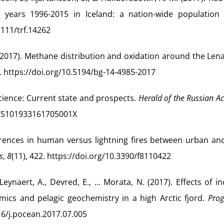
 years 1996-2015 in Iceland: a nation-wide population 
1111/trf.14262
. (2017). Methane distribution and oxidation around the Len
. https://doi.org/10.5194/bg-14-4985-2017
 science: Current state and prospects.
Herald of the Russian 
34/S101933161705001X
fferences in human versus lightning fires between urban an
s
,
8
(11), 422. https://doi.org/10.3390/f8110422
 Leynaert, A., Devred, E., … Morata, N. (2017). Effects of i
ics and pelagic geochemistry in a high Arctic fjord.
Prog
016/j.pocean.2017.07.005