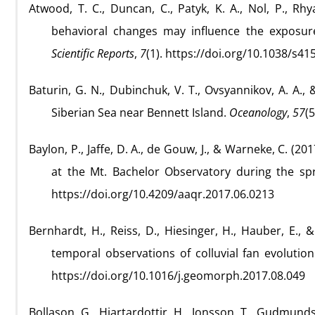
Atwood, T. C., Duncan, C., Patyk, K. A., Nol, P., R
behavioral changes may influence the exposur
Scientific Reports
,
7
(1). https://doi.org/10.1038/s4
Baturin, G. N., Dubinchuk, V. T., Ovsyannikov, A. A.
Siberian Sea near Bennett Island.
Oceanology
,
57
(
Baylon, P., Jaffe, D. A., de Gouw, J., & Warneke, C. (2
at the Mt. Bachelor Observatory during the sp
https://doi.org/10.4209/aaqr.2017.06.0213
Bernhardt, H., Reiss, D., Hiesinger, H., Hauber, E.,
temporal observations of colluvial fan evolution
https://doi.org/10.1016/j.geomorph.2017.08.049
Bollason, G., Hjartardottir, H., Jonsson, T., Gudmunds