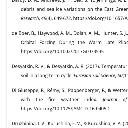
Darby, D. A., Andrews, J. T., Belt, S. T., Jennings, A.
debris and sea ice variations on the East Gre
Research
,
49
(4), 649‑672. https://doi.org/10.1657
de Boer, B., Haywood, A. M., Dolan, A. M., Hunter, S. J
Orbital Forcing During the Warm Late Pli
https://doi.org/10.1002/2017GL073535
Desyatkin, R. V., & Desyatkin, A. R. (2017). Tempera
soil in a long-term cycle.
Eurasian Soil Science
,
50
(1
Di Giuseppe, F., Rémy, S., Pappenberger, F., & Wetter
with the fire weather index.
Journal o
https://doi.org/10.1175/JAMC-D-16-0405.1
Druzhinina, I. V., Kurushina, E. V., & Kurushina, V. A. 