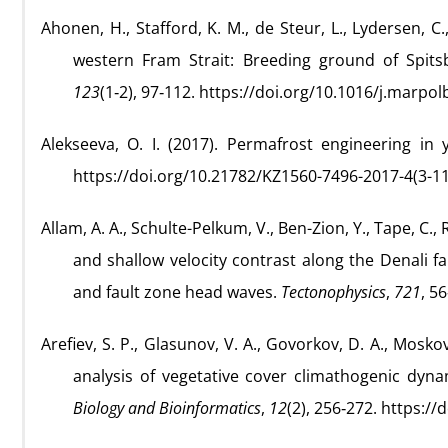
Ahonen, H., Stafford, K. M., de Steur, L., Lydersen, 
western Fram Strait: Breeding ground of Spi
123
(1‑2), 97‑112. https://doi.org/10.1016/j.marpol
Alekseeva, O. I. (2017). Permafrost engineering in
https://doi.org/10.21782/KZ1560-7496-2017-4(3-11
Allam, A. A., Schulte-Pelkum, V., Ben-Zion, Y., Tape, C.,
and shallow velocity contrast along the Denali f
and fault zone head waves.
Tectonophysics
,
721
, 5
Arefiev, S. P., Glasunov, V. A., Govorkov, D. A., Mosko
analysis of vegetative cover climathogenic dyn
Biology and Bioinformatics
,
12
(2), 256‑272. https:/