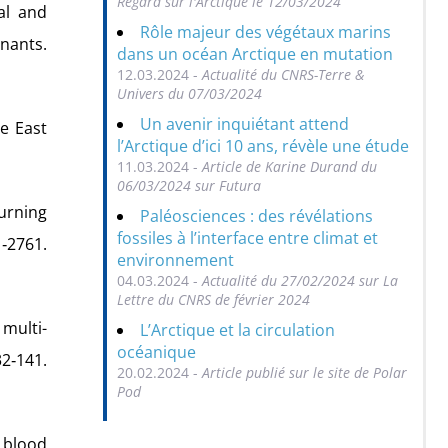
Regard sur l'Arctique le 12/03/2024
al and
Rôle majeur des végétaux marins
nants.
dans un océan Arctique en mutation
12.03.2024 -
Actualité du CNRS-Terre &
Univers du 07/03/2024
Un avenir inquiétant attend
he East
l’Arctique d’ici 10 ans, révèle une étude
11.03.2024 -
Article de Karine Durand du
06/03/2024 sur Futura
burning
Paléosciences : des révélations
fossiles à l’interface entre climat et
1‑2761.
environnement
04.03.2024 -
Actualité du 27/02/2024 sur La
Lettre du CNRS de février 2024
 multi-
L’Arctique et la circulation
océanique
32‑141.
20.02.2024 -
Article publié sur le site de Polar
Pod
d blood