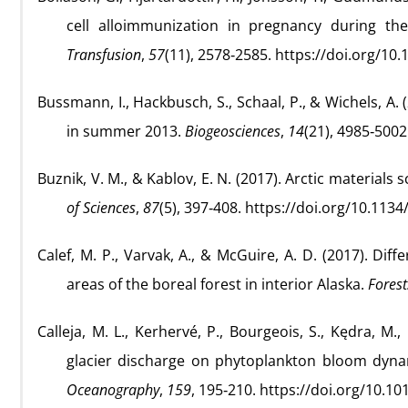
cell alloimmunization in pregnancy during the
Transfusion
,
57
(11), 2578‑2585. https://doi.org/10.
Bussmann, I., Hackbusch, S., Schaal, P., & Wichels, A
in summer 2013.
Biogeosciences
,
14
(21), 4985‑5002
Buznik, V. M., & Kablov, E. N. (2017). Arctic materials
of Sciences
,
87
(5), 397‑408. https://doi.org/10.11
Calef, M. P., Varvak, A., & McGuire, A. D. (2017). Di
areas of the boreal forest in interior Alaska.
Forest
Calleja, M. L., Kerhervé, P., Bourgeois, S., Kędra, M.,
glacier discharge on phytoplankton bloom dynam
Oceanography
,
159
, 195‑210. https://doi.org/10.1