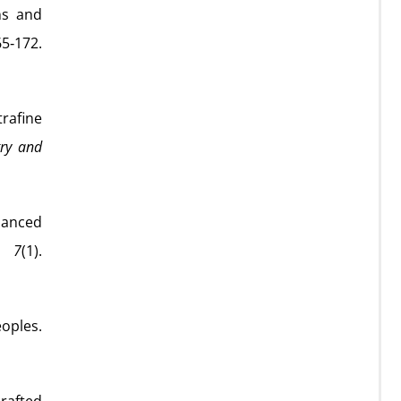
ons and
5‑172.
trafine
ry and
nhanced
,
7
(1).
oples.