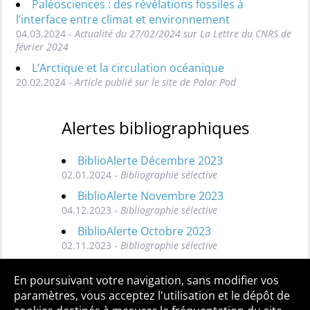
Paléosciences : des révélations fossiles à
l’interface entre climat et environnement
04.03.2024 -
Actualité du 27/02/2024 sur La Lettre du CNRS de
février 2024
L’Arctique et la circulation océanique
20.02.2024 -
Article publié sur le site de Polar Pod
Alertes bibliographiques
BiblioAlerte Décembre 2023
02.01.2024 -
Bibliographie sélective
BiblioAlerte Novembre 2023
04.12.2023 -
Bibliographie sélective
BiblioAlerte Octobre 2023
02.11.2023 -
Bibliographie sélective
Toutes les BiblioAlertes
En poursuivant votre navigation, sans modifier vos
paramètres, vous acceptez l'utilisation et le dépôt de