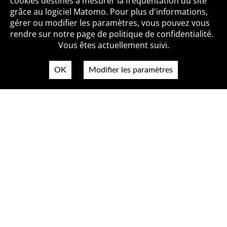
cookies destinés à mesurer la fréquentation du site
grâce au logiciel Matomo. Pour plus d'informations,
Qui sommes-nous ?
Mentions légales
Accessibilité
gérer ou modifier les paramètres, vous pouvez vous
Politique de confidentialité
Contact
rendre sur notre page de politique de confidentialité.
Vous êtes actuellement suivi.
OK
Modifier les paramètres