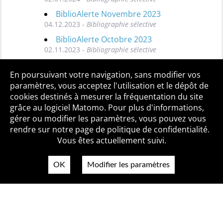
BiblioAlerte Novembre 2023
04.12.2023 -
Bibliographie sélective
BiblioAlerte Octobre 2023
02.11.2023 -
Bibliographie sélective
Toutes les BiblioAlertes
En poursuivant votre navigation, sans modifier vos
paramètres, vous acceptez l'utilisation et le dépôt de
cookies destinés à mesurer la fréquentation du site
grâce au logiciel Matomo. Pour plus d'informations,
Qui sommes-nous ?
Mentions légales
Accessibilité
gérer ou modifier les paramètres, vous pouvez vous
Politique de confidentialité
Contact
rendre sur notre page de politique de confidentialité.
Vous êtes actuellement suivi.
OK
Modifier les paramètres