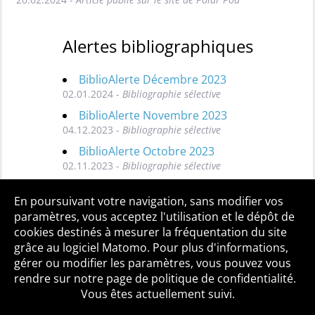
Alertes bibliographiques
BiblioAlerte Décembre 2023
02.01.2024 -
Bibliographie sélective
BiblioAlerte Novembre 2023
04.12.2023 -
Bibliographie sélective
BiblioAlerte Octobre 2023
02.11.2023 -
Bibliographie sélective
Toutes les BiblioAlertes
En poursuivant votre navigation, sans modifier vos
paramètres, vous acceptez l'utilisation et le dépôt de
cookies destinés à mesurer la fréquentation du site
grâce au logiciel Matomo. Pour plus d'informations,
Qui sommes-nous ?
Mentions légales
Accessibilité
gérer ou modifier les paramètres, vous pouvez vous
Politique de confidentialité
Contact
rendre sur notre page de politique de confidentialité.
Vous êtes actuellement suivi.