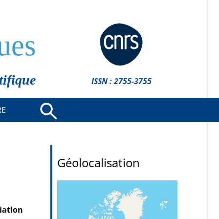
ues
tifique
ISSN : 2755-3755
RE
Géolocalisation
iation