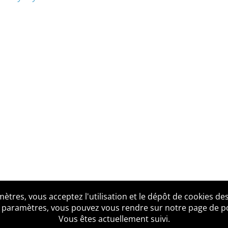
tres, vous acceptez l'utilisation et le dépôt de cookies des
us ?
Mentions légales
Accessibilité
Politique de confid
 paramètres, vous pouvez vous rendre sur notre page de poli
Vous êtes actuellement suivi.