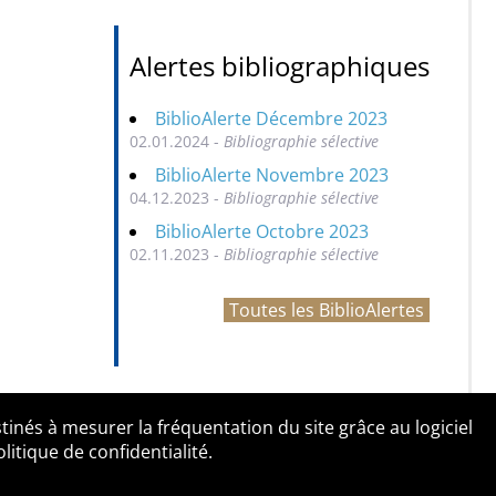
Alertes bibliographiques
BiblioAlerte Décembre 2023
02.01.2024 -
Bibliographie sélective
BiblioAlerte Novembre 2023
04.12.2023 -
Bibliographie sélective
BiblioAlerte Octobre 2023
02.11.2023 -
Bibliographie sélective
Toutes les BiblioAlertes
tinés à mesurer la fréquentation du site grâce au logiciel
entialité
Contact
tique de confidentialité.