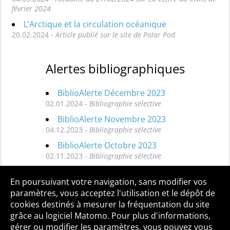
février 2024
L’Arctique et la circulation océanique
20.02.2024 -
Article publié sur le site de Polar Pod
Alertes bibliographiques
BiblioAlerte Décembre 2023
02.01.2024 -
Bibliographie sélective
BiblioAlerte Novembre 2023
04.12.2023 -
Bibliographie sélective
BiblioAlerte Octobre 2023
02.11.2023 -
Bibliographie sélective
Toutes les BiblioAlertes
En poursuivant votre navigation, sans modifier vos
paramètres, vous acceptez l'utilisation et le dépôt de
cookies destinés à mesurer la fréquentation du site
grâce au logiciel Matomo. Pour plus d'informations,
Qui sommes-nous ?
Mentions légales
Accessibilité
gérer ou modifier les paramètres, vous pouvez vous