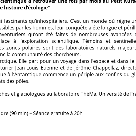
ientifique à retrouver une fois par mois au Petit Kurs
 histoire d’écologie"
si fascinants qu’inhospitaliers. C’est un monde où règne u
ssibles par les hommes, leur conquête a été longue et péril
 aventuriers qu’ont été faites de nombreuses avancées 
ace à l’exploration scientifique. Témoins et sentinell
 les zones polaires sont des laboratoires naturels majeur
donc la communauté des chercheurs.
arctique. Elle part pour un voyage dans l’espace et dans l
nturier Jean-Louis Etienne et de Jérôme Chappellaz, direc
ctique à l’Antarctique commence un périple aux confins du g
ts des pôles.
phes et glaciologues au laboratoire ThéMa, Université de F
dre (90 min) – Séance gratuite à 20h