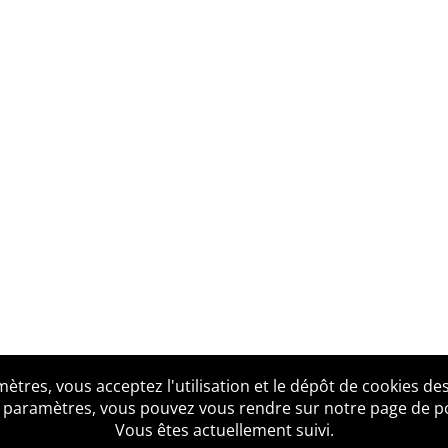
tres, vous acceptez l'utilisation et le dépôt de cookies des
us ?
Mentions légales
Accessibilité
Politique de confid
 paramètres, vous pouvez vous rendre sur notre page de poli
Vous êtes actuellement suivi.