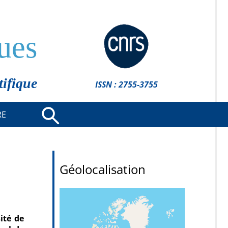
ues
tifique
ISSN : 2755-3755
RE
Géolocalisation
ité de