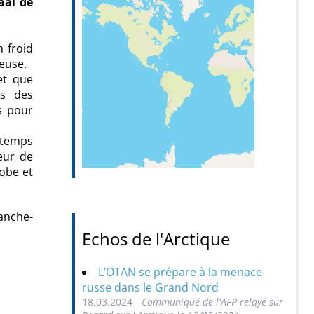
aal de
n froid
leuse.
et que
es des
s pour
e temps
teur de
lobe et
ranche-
Echos de l'Arctique
L’OTAN se prépare à la menace
russe dans le Grand Nord
18.03.2024 -
Communiqué de l'AFP relayé sur