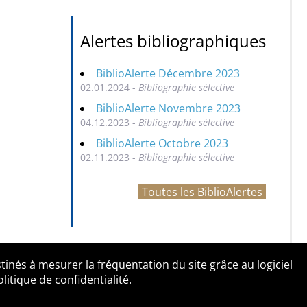
Alertes bibliographiques
BiblioAlerte Décembre 2023
02.01.2024 -
Bibliographie sélective
BiblioAlerte Novembre 2023
04.12.2023 -
Bibliographie sélective
BiblioAlerte Octobre 2023
02.11.2023 -
Bibliographie sélective
Toutes les BiblioAlertes
tinés à mesurer la fréquentation du site grâce au logiciel
entialité
Contact
tique de confidentialité.