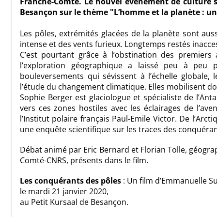
Franche-Comté. Le nouvel événement de culture sc
Besançon sur le thème "L’homme et la planète : une
Les pôles, extrémités glacées de la planète sont aus
intense et des vents furieux. Longtemps restés inacce
C’est pourtant grâce à l’obstination des premiers
l’exploration géographique a laissé peu à peu pl
bouleversements qui sévissent à l’échelle globale,
l’étude du changement climatique. Elles mobilisent 
Sophie Berger est glaciologue et spécialiste de l’Ant
vers ces zones hostiles avec les éclairages de l’ave
l’Institut polaire français Paul-Emile Victor. De l’Ar
une enquête scientifique sur les traces des conquéran
Débat animé par Eric Bernard et Florian Tolle, géogra
Comté-CNRS, présents dans le film.
Les conquérants des pôles
: Un film d’Emmanuelle Su
le mardi 21 janvier 2020,
au Petit Kursaal de Besançon.