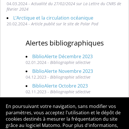
04.03.2024 -
Actualité du 27/02/2024 sur La Lettre du CNRS de
février 2024
L’Arctique et la circulation océanique
20.02.2024 -
Article publié sur le site de Polar Pod
Alertes bibliographiques
BiblioAlerte Décembre 2023
02.01.2024 -
Bibliographie sélective
BiblioAlerte Novembre 2023
04.12.2023 -
Bibliographie sélective
BiblioAlerte Octobre 2023
02.11.2023 -
Bibliographie sélective
Toutes les BiblioAlertes
En poursuivant votre navigation, sans modifier vos
paramètres, vous acceptez l'utilisation et le dépôt de
cookies destinés à mesurer la fréquentation du site
grâce au logiciel Matomo. Pour plus d'informations,