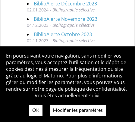
BiblioAlerte Décembre 2023
02.01.2024 -
Bibliographie sélective
BiblioAlerte Novembre 2023
04.12.2023 -
Bibliographie sélective
BiblioAlerte Octobre 2023
02.11.2023 -
Bibliographie sélective
Toutes les BiblioAlertes
En poursuivant votre navigation, sans modifier vos
paramètres, vous acceptez l'utilisation et le dépôt de
cookies destinés à mesurer la fréquentation du site
grâce au logiciel Matomo. Pour plus d'informations,
Qui sommes-nous ?
Mentions légales
Accessibilité
gérer ou modifier les paramètres, vous pouvez vous
Politique de confidentialité
Contact
rendre sur notre page de politique de confidentialité.
Vous êtes actuellement suivi.
OK
Modifier les paramètres