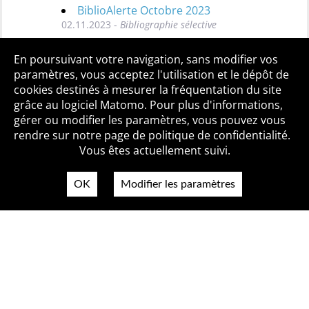
BiblioAlerte Octobre 2023
02.11.2023 -
Bibliographie sélective
Toutes les BiblioAlertes
En poursuivant votre navigation, sans modifier vos
paramètres, vous acceptez l'utilisation et le dépôt de
cookies destinés à mesurer la fréquentation du site
grâce au logiciel Matomo. Pour plus d'informations,
Qui sommes-nous ?
Mentions légales
Accessibilité
gérer ou modifier les paramètres, vous pouvez vous
Politique de confidentialité
Contact
rendre sur notre page de politique de confidentialité.
Vous êtes actuellement suivi.
OK
Modifier les paramètres