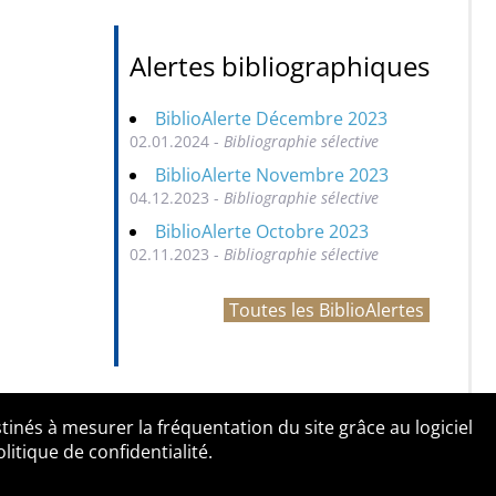
Alertes bibliographiques
BiblioAlerte Décembre 2023
02.01.2024 -
Bibliographie sélective
BiblioAlerte Novembre 2023
04.12.2023 -
Bibliographie sélective
BiblioAlerte Octobre 2023
02.11.2023 -
Bibliographie sélective
Toutes les BiblioAlertes
tinés à mesurer la fréquentation du site grâce au logiciel
entialité
Contact
tique de confidentialité.