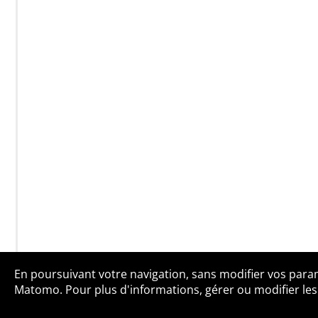
En poursuivant votre navigation, sans modifier vos paramè
Qui sommes-no
Matomo. Pour plus d'informations, gérer ou modifier les