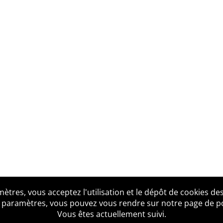
tres, vous acceptez l'utilisation et le dépôt de cookies des
us ?
Mentions légales
Accessibilité
Politique de confid
 paramètres, vous pouvez vous rendre sur notre page de poli
Vous êtes actuellement suivi.