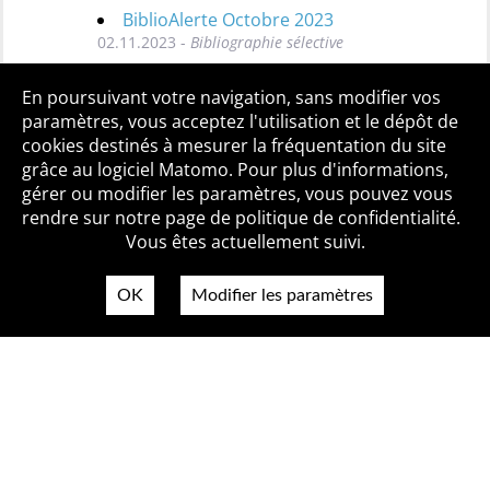
BiblioAlerte Octobre 2023
02.11.2023 -
Bibliographie sélective
Toutes les BiblioAlertes
En poursuivant votre navigation, sans modifier vos
paramètres, vous acceptez l'utilisation et le dépôt de
cookies destinés à mesurer la fréquentation du site
grâce au logiciel Matomo. Pour plus d'informations,
Qui sommes-nous ?
Mentions légales
Accessibilité
gérer ou modifier les paramètres, vous pouvez vous
Politique de confidentialité
Contact
rendre sur notre page de politique de confidentialité.
Vous êtes actuellement suivi.
OK
Modifier les paramètres