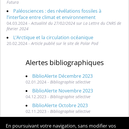
Futura
Paléosciences : des révélations fossiles à
l’interface entre climat et environnement
04.03.2024 -
Actualité du 27/02/2024 sur La Lettre du CNRS de
février 2024
L’Arctique et la circulation océanique
20.02.2024 -
Article publié sur le site de Polar Pod
Alertes bibliographiques
BiblioAlerte Décembre 2023
02.01.2024 -
Bibliographie sélective
BiblioAlerte Novembre 2023
04.12.2023 -
Bibliographie sélective
BiblioAlerte Octobre 2023
02.11.2023 -
Bibliographie sélective
Toutes les BiblioAlertes
En poursuivant votre navigation, sans modifier vos