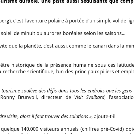
tourisme durable, une piste aussi séduisante que comp
erg), c’est l’aventure polaire à portée d’un simple vol de lig
 soleil de minuit ou aurores boréales selon les saisons…
vite que la planète, c’est aussi, comme le canari dans la mi
d’être historique de la présence humaine sous ces latitud
 recherche scientifique, l’un des principaux piliers et emp
e tourisme soulève des défis dans tous les endroits que les gens v
Ronny Brunvoll, directeur de
Visit Svalbard
, l’associat
 visite, alors il faut trouver des solutions »
, ajoute-t-il.
quelque 140.000 visiteurs annuels (chiffres pré-Covid) doi