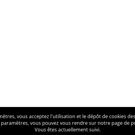
tres, vous acceptez l'utilisation et le dépôt de cookies des
us ?
Mentions légales
Accessibilité
Politique de confid
 paramètres, vous pouvez vous rendre sur notre page de poli
Vous êtes actuellement suivi.