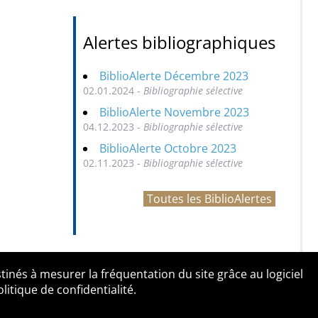
Alertes bibliographiques
BiblioAlerte Décembre 2023
02.01.2024 -
Bibliographie sélective
BiblioAlerte Novembre 2023
04.12.2023 -
Bibliographie sélective
BiblioAlerte Octobre 2023
02.11.2023 -
Bibliographie sélective
Toutes les BiblioAlertes
tinés à mesurer la fréquentation du site grâce au logiciel
entialité
Contact
tique de confidentialité.