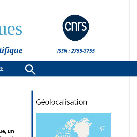
ues
tifique
ISSN : 2755-3755
RE
Géolocalisation
ue, un