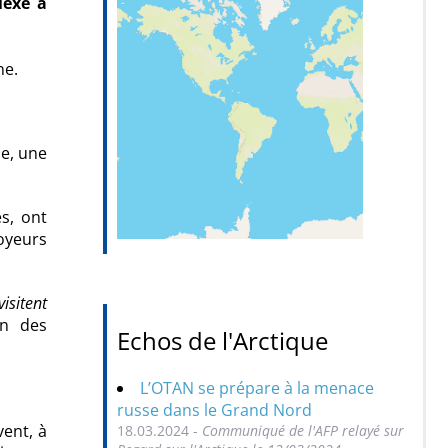
lexe à
ne.
ne, une
es, ont
loyeurs
isitent
ion des
Echos de l'Arctique
L’OTAN se prépare à la menace
russe dans le Grand Nord
vent, à
18.03.2024 -
Communiqué de l'AFP relayé sur