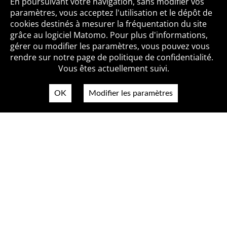
Toutes les BiblioAlertes
En poursuivant votre navigation, sans modifier vos
paramètres, vous acceptez l'utilisation et le dépôt de
cookies destinés à mesurer la fréquentation du site
grâce au logiciel Matomo. Pour plus d'informations,
Qui sommes-nous ?
Mentions légales
Accessibilité
gérer ou modifier les paramètres, vous pouvez vous
Politique de confidentialité
Contact
rendre sur notre page de politique de confidentialité.
Vous êtes actuellement suivi.
OK
Modifier les paramètres