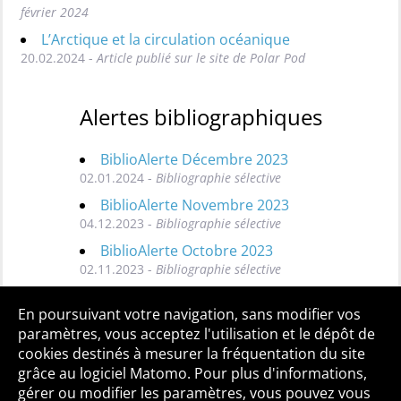
février 2024
L’Arctique et la circulation océanique
20.02.2024 -
Article publié sur le site de Polar Pod
Alertes bibliographiques
BiblioAlerte Décembre 2023
02.01.2024 -
Bibliographie sélective
BiblioAlerte Novembre 2023
04.12.2023 -
Bibliographie sélective
BiblioAlerte Octobre 2023
02.11.2023 -
Bibliographie sélective
Toutes les BiblioAlertes
En poursuivant votre navigation, sans modifier vos
paramètres, vous acceptez l'utilisation et le dépôt de
cookies destinés à mesurer la fréquentation du site
grâce au logiciel Matomo. Pour plus d'informations,
Qui sommes-nous ?
Mentions légales
Accessibilité
gérer ou modifier les paramètres, vous pouvez vous