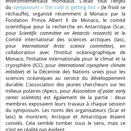
environnementaux mondiaux. C’était tout l’enjeu
du
symposium « The cold is getting hot »
(le froid se
réchauffe), organisé récemment à Monaco par la
Fondation Prince Albert II de Monaco, le comité
scientifique pour la recherche en Antarctique (Scar,
pour
Scientific committee on Antarctic research
) et le
Comité international des sciences arctiques (Iasc,
pour
International Arctic science committee
), en
collaboration avec l’Institut océanographique de
Monaco, l’Initiative internationale pour le climat et la
cryosphère (ICCI, pour
International cryosphere climate
initiative
) et la Décennie des Nations unies pour les
sciences océaniques au service du développement
durable. L’association des jeunes chercheurs sur les
milieux polaires (Apecs, pour
Association of polar early
career scientists
) est également de la partie : deux
membres exposaient leurs travaux à chaque session
du symposium. Les noms des organisateurs (Scar et
Iasc) le montrent, Arctique et Antarctique étaient
conviés. Cela semble tomber sous le sens, mais ce
n’est en réalité pas évident.