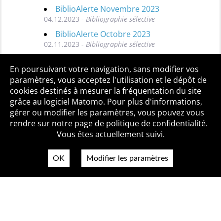
BiblioAlerte Novembre 2023
04.12.2023 -
Bibliographie sélective
BiblioAlerte Octobre 2023
02.11.2023 -
Bibliographie sélective
Toutes les BiblioAlertes
En poursuivant votre navigation, sans modifier vos
paramètres, vous acceptez l'utilisation et le dépôt de
cookies destinés à mesurer la fréquentation du site
grâce au logiciel Matomo. Pour plus d'informations,
Qui sommes-nous ?
Mentions légales
Accessibilité
gérer ou modifier les paramètres, vous pouvez vous
Politique de confidentialité
Contact
rendre sur notre page de politique de confidentialité.
Vous êtes actuellement suivi.
OK
Modifier les paramètres