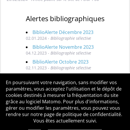
Alertes bibliographiques
BiblioAlerte Décembre 2023
02.01.2024 -
Bibliographie sélective
BiblioAlerte Novembre 2023
04.12.2023 -
Bibliographie sélective
BiblioAlerte Octobre 2023
02.11.2023 -
Bibliographie sélective
Toutes les BiblioAlertes
En poursuivant votre navigation, sans modifier vos
paramètres, vous acceptez l'utilisation et le dépôt de
cookies destinés à mesurer la fréquentation du site
grâce au logiciel Matomo. Pour plus d'informations,
Qui sommes-nous ?
Mentions légales
Accessibilité
gérer ou modifier les paramètres, vous pouvez vous
Politique de confidentialité
Contact
rendre sur notre page de politique de confidentialité.
Vous êtes actuellement suivi.