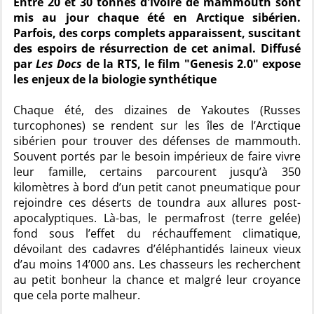
Entre 20 et 30 tonnes d'ivoire de mammouth sont
mis au jour chaque été en Arctique sibérien.
Parfois, des corps complets apparaissent, suscitant
des espoirs de résurrection de cet animal. Diffusé
par
Les Docs
de la RTS, le film "Genesis 2.0" expose
les enjeux de la biologie synthétique
Chaque été, des dizaines de Yakoutes (Russes
turcophones) se rendent sur les îles de l’Arctique
sibérien pour trouver des défenses de mammouth.
Souvent portés par le besoin impérieux de faire vivre
leur famille, certains parcourent jusqu’à 350
kilomètres à bord d’un petit canot pneumatique pour
rejoindre ces déserts de toundra aux allures post-
apocalyptiques. Là-bas, le permafrost (terre gelée)
fond sous l’effet du réchauffement climatique,
dévoilant des cadavres d’éléphantidés laineux vieux
d’au moins 14’000 ans. Les chasseurs les recherchent
au petit bonheur la chance et malgré leur croyance
que cela porte malheur.