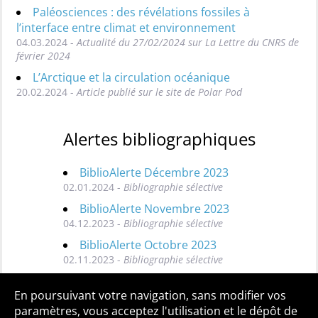
Paléosciences : des révélations fossiles à
l’interface entre climat et environnement
04.03.2024 -
Actualité du 27/02/2024 sur La Lettre du CNRS de
février 2024
L’Arctique et la circulation océanique
20.02.2024 -
Article publié sur le site de Polar Pod
Alertes bibliographiques
BiblioAlerte Décembre 2023
02.01.2024 -
Bibliographie sélective
BiblioAlerte Novembre 2023
04.12.2023 -
Bibliographie sélective
BiblioAlerte Octobre 2023
02.11.2023 -
Bibliographie sélective
Toutes les BiblioAlertes
En poursuivant votre navigation, sans modifier vos
paramètres, vous acceptez l'utilisation et le dépôt de