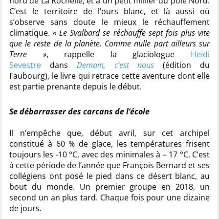
nord de La Rochelle, et à un petit millier du pôle Nord.
C’est le territoire de l’ours blanc, et là aussi où
s’observe sans doute le mieux le réchauffement
climatique.
« Le Svalbard se réchauffe sept fois plus vite
que le reste de la planète. Comme nulle part ailleurs sur
Terre »
, rappelle la glaciologue
Heïdi
Sevestre
dans
Demain, c’est nous
(édition du
Faubourg), le livre qui retrace cette aventure dont elle
est partie prenante depuis le début.
Se débarrasser des carcans de l’école
Il n’empêche que, début avril, sur cet archipel
constitué à 60 % de glace, les températures frisent
toujours les -10 °C, avec des minimales à – 17 °C. C’est
à cette période de l’année que François Bernard et ses
collégiens ont posé le pied dans ce désert blanc, au
bout du monde. Un premier groupe en 2018, un
second un an plus tard. Chaque fois pour une dizaine
de jours.